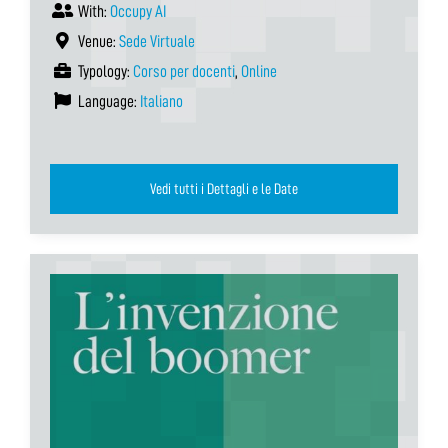
With:
Occupy AI
Venue:
Sede Virtuale
Typology:
Corso per docenti
,
Online
Language:
Italiano
Vedi tutti i Dettagli e le Date