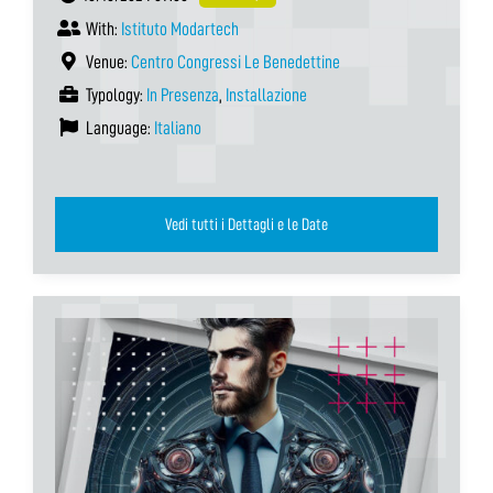
With:
Istituto Modartech
Venue:
Centro Congressi Le Benedettine
Typology:
In Presenza
,
Installazione
Language:
Italiano
Vedi tutti i Dettagli e le Date