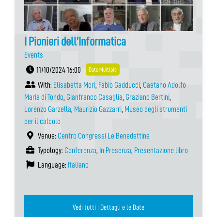
I Pionieri dell’Informatica
Events
11/10/2024 16:00
Date Multiple
With:
Elisabetta Mori
,
Fabio Gadducci
,
Gaetano Adolfo
Maria di Tondo
,
Gianfranco Casaglia
,
Graziano Bertini
,
Lorenzo Garzella
,
Maurizio Gazzarri
,
Museo degli strumenti
per il calcolo
Venue:
Centro Congressi Le Benedettine
Typology:
Conferenza
,
In Presenza
,
Presentazione libro
Language:
Italiano
Vedi tutti i Dettagli e le Date