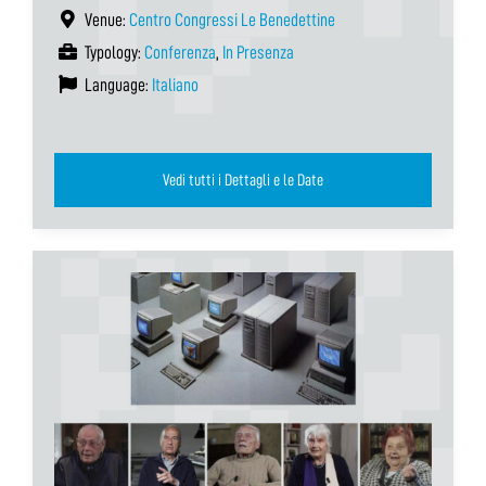
Venue:
Centro Congressi Le Benedettine
Typology:
Conferenza
,
In Presenza
Language:
Italiano
Vedi tutti i Dettagli e le Date