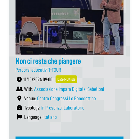
Non ci resta che piangere
Percorsi educativi T-TOUR
11/10/2024 09:00
Date Multiple
With:
Associazione Impara Digitale
,
Sabelloni
Venue:
Centro Congressi Le Benedettine
Typology:
In Presenza
,
Laboratorio
Language:
Italiano