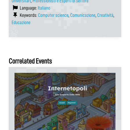
Universitari
,
Professionisti e Esperti di Settore
Language:
Italiano
Keywords:
Computer science
,
Comunicazione
,
Creatività
,
Educazione
Correlated Events