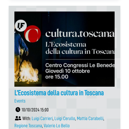
L’Ecosistema della cultura in Toscana
Events
10/10/2024 15:00
With:
Luigi Carrieri
,
Luigi Cerullo
,
Mattia Carabelli
,
Regione Toscana
,
Valerio Lo Bello