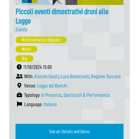
Piccoli eventi dimostrativi droni alle
Logge
Events
#cittadinanza digitale
#dati
#ia
11/10/2024 15:00
With:
Alessio Giusti
,
Luca Bonuccelli
,
Regione Toscana
Venue:
Logge dei Banchi
Typology:
In Presenza
,
Spettacoli & Performance
Language:
Italiano
See all Details and Dates