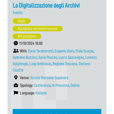
La Digitalizzazione degli Archivi
Events
#dati
#pubblica amministrazione
#transizione
11/10/2024 10:00
With:
Dario Taraborrelli
,
Eugenio Giani
,
Frida Scarpa
,
Gabriele Buzzico
,
Ilaria Pescini
,
Laura Sparavigna
,
Lorenzo
Valgimogli
,
Luigi Ambrosio
,
Regione Toscana
,
Stefano
Ciuoffo
Venue:
Scuola Normale Superiore
Typology:
Conferenza
,
In Presenza
,
Online
Language:
Italiano