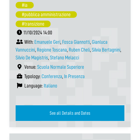
#ia
#pubblica amministrazione
#transizione
11/10/2024 14:00
With:
Emanuele Geri
,
Fosca Giannotti
,
Gianluca
Vannuccini
,
Regione Toscana
,
Ruben Cheli
,
Silvia Bertagnini
,
Silvio De Magistris
,
Stefano Melacci
Venue:
Scuola Normale Superiore
Typology:
Conferenza
,
In Presenza
Language:
Italiano
See all Details and Dates