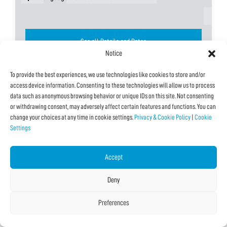
See all Details and Dates
Notice
To provide the best experiences, we use technologies like cookies to store and/or
access device information. Consenting to these technologies will allow us to process
data such as anonymous browsing behavior or unique IDs on this site. Not consenting
or withdrawing consent, may adversely affect certain features and functions. You can
change your choices at any time in cookie settings.
Privacy & Cookie Policy
|
Cookie
Settings
Accept
Deny
Preferences