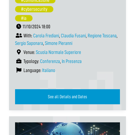
#comunicazione
#cybersecurity
#ia
11/10/2024 18:00
With:
Carola Frediani
,
Claudia Fusani
,
Regione Toscana
,
Sergio Saponara
,
Simone Pieranni
Venue:
Scuola Normale Superiore
Typology:
Conferenza
,
In Presenza
Language:
Italiano
See all Details and Dates