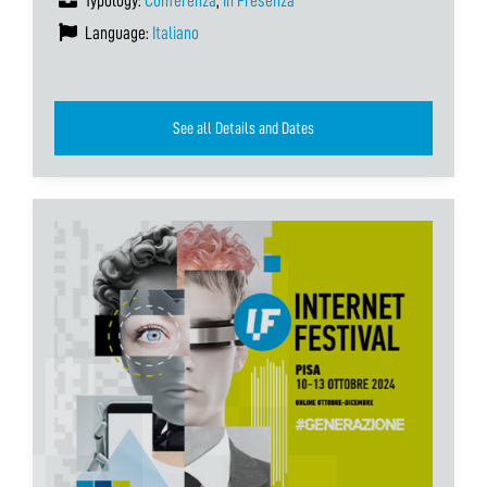
Typology:
Conferenza
,
In Presenza
Language:
Italiano
See all Details and Dates