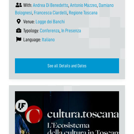
With:
Andrea Di Benedetto
,
Antonio Mazzeo
,
Damiano
Bolognesi
,
Francesca Ciardelli
,
Regione Toscana
Venue:
Logge dei Banchi
Typology:
Conferenza
,
In Presenza
Language:
Italiano
See all Details and Dates