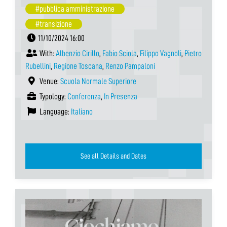
#pubblica amministrazione
#transizione
11/10/2024 16:00
With:
Albenzio Cirillo
,
Fabio Sciola
,
Filippo Vagnoli
,
Pietro
Rubellini
,
Regione Toscana
,
Renzo Pampaloni
Venue:
Scuola Normale Superiore
Typology:
Conferenza
,
In Presenza
Language:
Italiano
See all Details and Dates