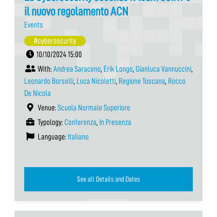
il nuovo regolamento ACN
Events
#cybersecurity
10/10/2024 15:00
With:
Andrea Saraceno
,
Erik Longo
,
Gianluca Vannuccini
,
Leonardo Borselli
,
Luca Nicoletti
,
Regione Toscana
,
Rocco
De Nicola
Venue:
Scuola Normale Superiore
Typology:
Conferenza
,
In Presenza
Language:
Italiano
See all Details and Dates