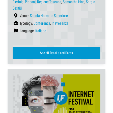
Pierluigi Plebani
,
Regione Toscana
,
Samantha Hine
,
Sergio
Sestili
Venue:
Scuola Normale Superiore
Typology:
Conferenza
,
In Presenza
Language:
Italiano
See all Details and Dates