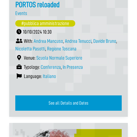
PORTOS reloaded
Events
#pubblica amministrazione
10/10/2024 10:30
With:
Andrea Mancuso
,
Andrea Tenucci
,
Davide Bruno
,
Nicoletta Pasotti
,
Regione Toscana
Venue:
Scuola Normale Superiore
Typology:
Conferenza
,
In Presenza
Language:
Italiano
See all Details and Dates