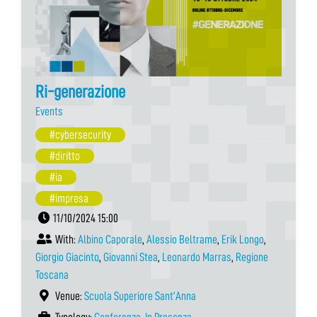
Ri-generazione
Events
#cybersecurity
#diritto
#ia
#impresa
11/10/2024 15:00
With:
Albino Caporale
,
Alessio Beltrame
,
Erik Longo
,
Giorgio Giacinto
,
Giovanni Stea
,
Leonardo Marras
,
Regione
Toscana
Venue:
Scuola Superiore Sant’Anna