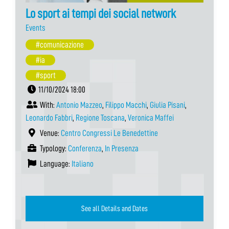
Lo sport ai tempi dei social network
Events
#comunicazione
#ia
#sport
11/10/2024 18:00
With:
Antonio Mazzeo
,
Filippo Macchi
,
Giulia Pisani
,
Leonardo Fabbri
,
Regione Toscana
,
Veronica Maffei
Venue:
Centro Congressi Le Benedettine
Typology:
Conferenza
,
In Presenza
Language:
Italiano
See all Details and Dates