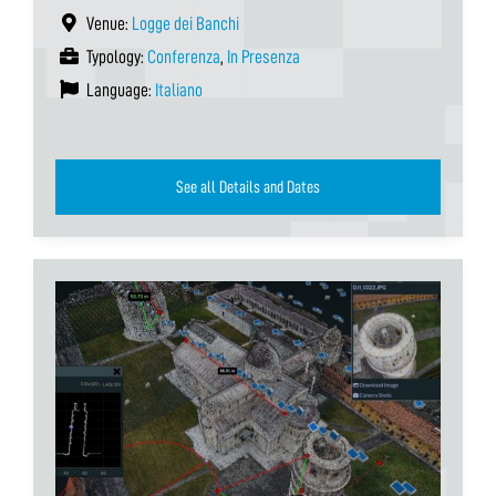
Venue:
Logge dei Banchi
Typology:
Conferenza
,
In Presenza
Language:
Italiano
See all Details and Dates