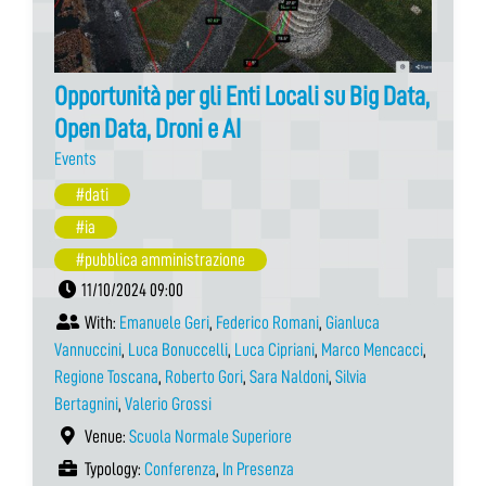
Opportunità per gli Enti Locali su Big Data,
Open Data, Droni e AI
Events
#dati
#ia
#pubblica amministrazione
11/10/2024 09:00
With:
Emanuele Geri
,
Federico Romani
,
Gianluca
Vannuccini
,
Luca Bonuccelli
,
Luca Cipriani
,
Marco Mencacci
,
Regione Toscana
,
Roberto Gori
,
Sara Naldoni
,
Silvia
Bertagnini
,
Valerio Grossi
Venue:
Scuola Normale Superiore
Typology:
Conferenza
,
In Presenza