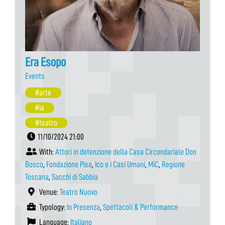
Era Esopo
Events
#arte
#ia
#teatro
11/10/2024 21:00
With:
Attori in detenzione della Casa Circondariale Don
Bosco
,
Fondazione Pisa
,
Ico e i Casi Umani
,
MiC
,
Regione
Toscana
,
Sacchi di Sabbia
Venue:
Teatro Nuovo
Typology:
In Presenza
,
Spettacoli & Performance
Language:
Italiano