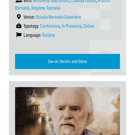
With:
Antonello Giacomelli
,
Claudia Fusani
,
Franco
Bernabè
,
Regione Toscana
Venue:
Scuola Normale Superiore
Typology:
Conferenza
,
In Presenza
,
Online
Language:
Italiano
See all Details and Dates