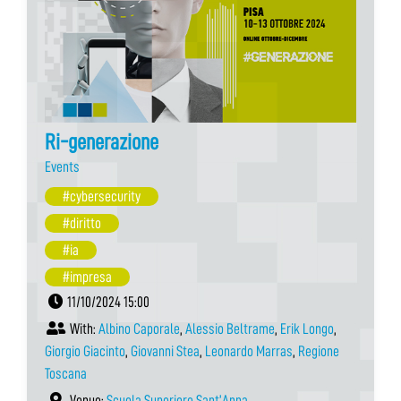
Ri-generazione
Events
#cybersecurity
#diritto
#ia
#impresa
11/10/2024 15:00
With:
Albino Caporale
,
Alessio Beltrame
,
Erik Longo
,
Giorgio Giacinto
,
Giovanni Stea
,
Leonardo Marras
,
Regione
Toscana
Venue:
Scuola Superiore Sant’Anna