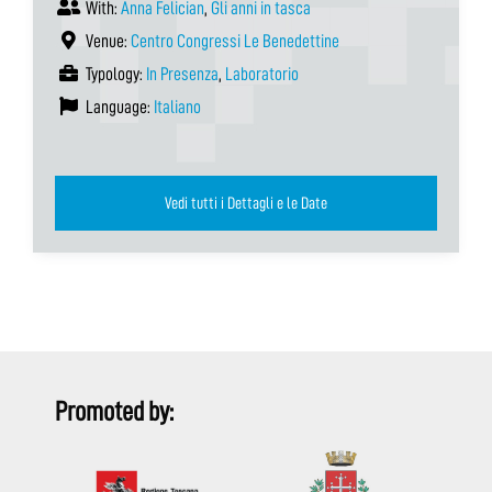
With:
Anna Felician
,
Gli anni in tasca
Venue:
Centro Congressi Le Benedettine
Typology:
In Presenza
,
Laboratorio
Language:
Italiano
Vedi tutti i Dettagli e le Date
Promoted by: