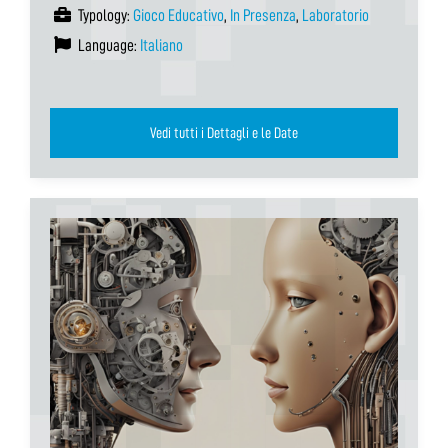
Typology:
Gioco Educativo
,
In Presenza
,
Laboratorio
Language:
Italiano
Vedi tutti i Dettagli e le Date