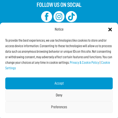
FOLLOW US ON SOCIAL
Notice
To provide the best experiences, we use technologies like cookies to store and/or
access device information. Consenting to these technologies will allow us to process
data such as anonymous browsing behavior or unique IDs on this site. Not consenting
Subscribe to the Newsletter
or withdrawing consent, may adversely affect certain features and functions. You can
change your choices at any time in cookie settings.
Privacy & Cookie Policy
|
Cookie
Settings
SHARE THIS PAGE!
Facebook
WhatsApp
Email
Accept
Deny
Preferences
Copyright © 2026 IF2024 |
Credits
La Jetée
|
Privacy & Cookie Policy
|
Cookie Settings
|
Sitemap
|
| Online:
3