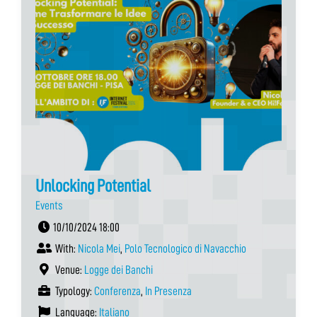
Unlocking Potential
Events
10/10/2024 18:00
With:
Nicola Mei
,
Polo Tecnologico di Navacchio
Venue:
Logge dei Banchi
Typology:
Conferenza
,
In Presenza
Language:
Italiano