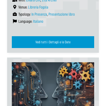
With:
Chiara Cini
,
Ella Archer
Venue:
Libreria Fogola
Typology:
In Presenza
,
Presentazione libro
Language:
Italiano
Vedi tutti i Dettagli e le Date