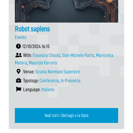
Robot sapiens
Events
12/10/2024 16:15
With:
Eleonora Chioda
,
Gian Michele Ratto
,
Maristella
Matera
,
Maurizio Ferraris
Venue:
Scuola Normale Superiore
Typology:
Conferenza
,
In Presenza
Language:
Italiano
Vedi tutti i Dettagli e le Date