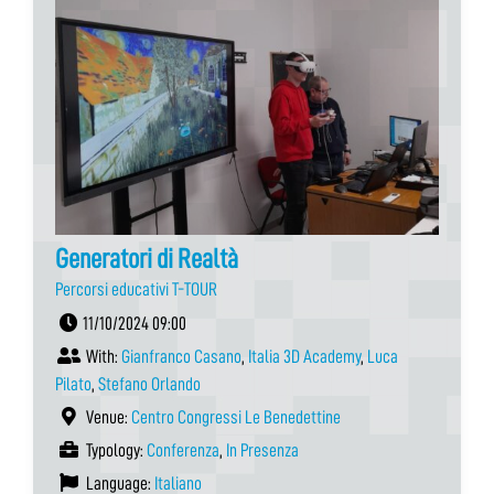
Generatori di Realtà
Percorsi educativi T-TOUR
11/10/2024 09:00
With:
Gianfranco Casano
,
Italia 3D Academy
,
Luca
Pilato
,
Stefano Orlando
Venue:
Centro Congressi Le Benedettine
Typology:
Conferenza
,
In Presenza
Language:
Italiano