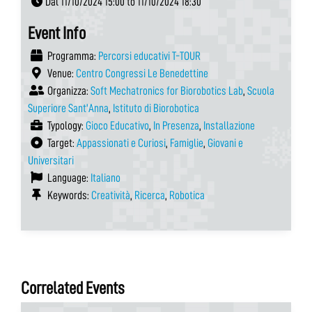
Dal 11/10/2024 15:00 to 11/10/2024 18:30
Event Info
Programma:
Percorsi educativi T-TOUR
Venue:
Centro Congressi Le Benedettine
Organizza:
Soft Mechatronics for Biorobotics Lab
,
Scuola
Superiore Sant'Anna
,
Istituto di Biorobotica
Typology:
Gioco Educativo
,
In Presenza
,
Installazione
Target:
Appassionati e Curiosi
,
Famiglie
,
Giovani e
Universitari
Language:
Italiano
Keywords:
Creatività
,
Ricerca
,
Robotica
Correlated Events