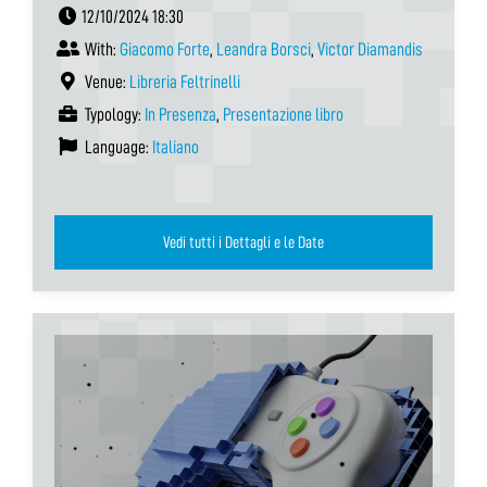
12/10/2024 18:30
With:
Giacomo Forte
,
Leandra Borsci
,
Victor Diamandis
Venue:
Libreria Feltrinelli
Typology:
In Presenza
,
Presentazione libro
Language:
Italiano
Vedi tutti i Dettagli e le Date