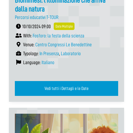
Biomimesi: l’illuminazione che arriva
dalla natura
Percorsi educativi T-TOUR
10/10/2024 09:00
Date Multiple
With:
Fosforo: la festa della scienza
Venue:
Centro Congressi Le Benedettine
Typology:
In Presenza
,
Laboratorio
Language:
Italiano
Vedi tutti i Dettagli e le Date