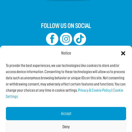
FOLLOW US ON SOCIAL
Notice
To provide the best experiences, we use technologies like cookies to store and/or
access device information. Consenting to these technologies will allow us to process
data such as anonymous browsing behavior or unique IDs on this site. Not consenting
Subscribe to the Newsletter
or withdrawing consent, may adversely affect certain features and functions. You can
change your choices at any time in cookie settings.
Privacy & Cookie Policy
|
Cookie
Settings
SHARE THIS PAGE!
Facebook
WhatsApp
Email
Accept
Deny