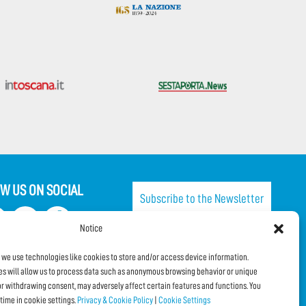
W US ON SOCIAL
Subscribe to the Newsletter
Notice
SHARE THIS PAGE!
, we use technologies like cookies to store and/or access device information.
s will allow us to process data such as anonymous browsing behavior or unique
Facebook
WhatsApp
Email
 or withdrawing consent, may adversely affect certain features and functions. You
time in cookie settings.
Privacy & Cookie Policy
|
Cookie Settings