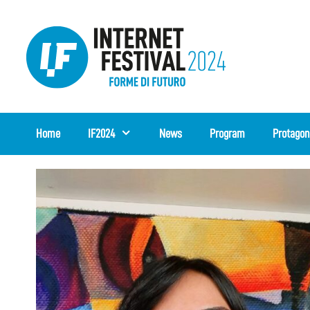
Skip
to
content
Home
IF2024
News
Program
Protagon