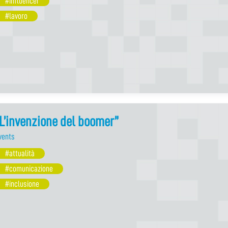
#influencer
#lavoro
L’invenzione del boomer”
vents
#attualità
#comunicazione
#inclusione