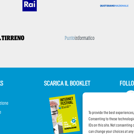
KS
SCARICA IL BOOKLET
FOLLO
zione
e
To provide the best experiences
Consenting to these technologie
IDs on this site. Not consenting
can change your choices at any 