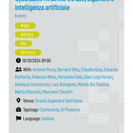
intelligenza artificiale
Events
#dati
#diritto
#ia
#privacy
10/10/2024 09:00
With:
Antonio Punzi
,
Bernard Dika
,
Claudio Giua
,
Edoardo
Raffiotta
,
Federica Meta
,
Fernanda Faini
,
Gian Luigi Ferrari
,
Gianluca Vannuccini
,
Luca Bolognini
,
Manlio Del Giudice
,
Marta Staccioli
,
Massimo Chiriatti
Venue:
Scuola Superiore Sant’Anna
Typology:
Conferenza
,
In Presenza
Language:
Italiano