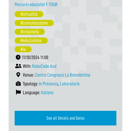
Percorsi educativi T-TOUR
#attualità
#comunicazione
#creatività
#educazione
#ia
11/10/2024 11:00
With:
RoboCode Asd
Venue:
Centro Congressi Le Benedettine
Typology:
In Presenza
,
Laboratorio
Language:
Italiano
See all Details and Dates