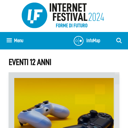
Skip
to
content
Menu
InfoMap
EVENTI 12 ANNI