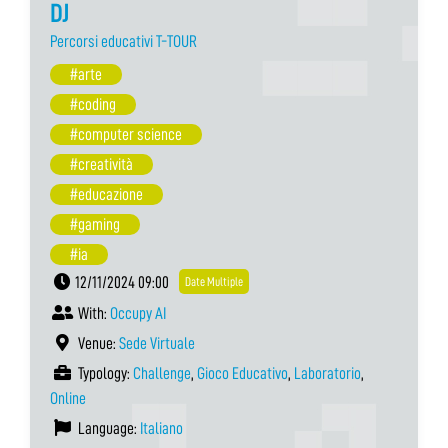
DJ
Percorsi educativi T-TOUR
#arte
#coding
#computer science
#creatività
#educazione
#gaming
#ia
12/11/2024 09:00
Date Multiple
With:
Occupy AI
Venue:
Sede Virtuale
Typology:
Challenge
,
Gioco Educativo
,
Laboratorio
,
Online
Language:
Italiano