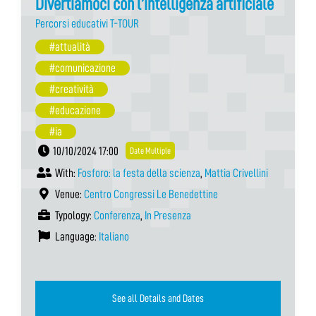
Divertiamoci con l’intelligenza artificiale
Percorsi educativi T-TOUR
#attualità
#comunicazione
#creatività
#educazione
#ia
10/10/2024 17:00
Date Multiple
With:
Fosforo: la festa della scienza
,
Mattia Crivellini
Venue:
Centro Congressi Le Benedettine
Typology:
Conferenza
,
In Presenza
Language:
Italiano
See all Details and Dates