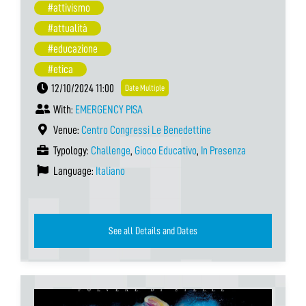
#attivismo
#attualità
#educazione
#etica
12/10/2024 11:00
Date Multiple
With:
EMERGENCY PISA
Venue:
Centro Congressi Le Benedettine
Typology:
Challenge
,
Gioco Educativo
,
In Presenza
Language:
Italiano
See all Details and Dates