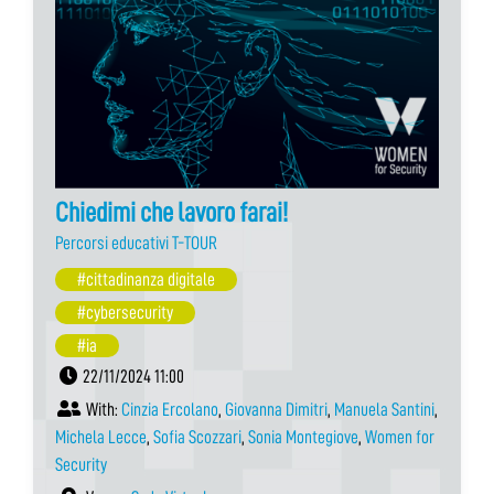
Chiedimi che lavoro farai!
Percorsi educativi T-TOUR
#cittadinanza digitale
#cybersecurity
#ia
22/11/2024 11:00
With:
Cinzia Ercolano
,
Giovanna Dimitri
,
Manuela Santini
,
Michela Lecce
,
Sofia Scozzari
,
Sonia Montegiove
,
Women for
Security