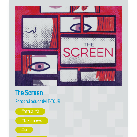
The Screen
Percorsi educativi T-TOUR
#attualità
#fake news
#ia