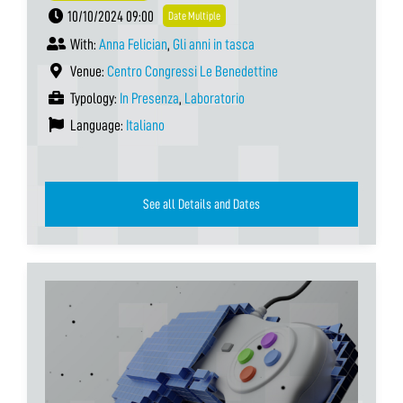
10/10/2024 09:00
Date Multiple
With:
Anna Felician
,
Gli anni in tasca
Venue:
Centro Congressi Le Benedettine
Typology:
In Presenza
,
Laboratorio
Language:
Italiano
See all Details and Dates