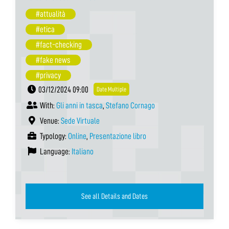
#attualità
#etica
#fact-checking
#fake news
#privacy
03/12/2024 09:00
Date Multiple
With:
Gli anni in tasca
,
Stefano Cornago
Venue:
Sede Virtuale
Typology:
Online
,
Presentazione libro
Language:
Italiano
See all Details and Dates