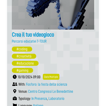
Crea il tuo videogioco
Percorsi educativi T-TOUR
#coding
#creatività
#educazione
#gaming
10/10/2024 09:00
Date Multiple
With:
Fosforo: la festa della scienza
Venue:
Centro Congressi Le Benedettine
Typology:
In Presenza
,
Laboratorio
Language:
Italiano