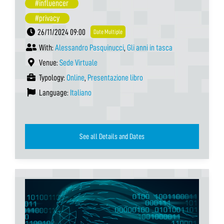
#influencer
#privacy
26/11/2024 09:00
Date Multiple
With:
Alessandro Pasquinucci
,
Gli anni in tasca
Venue:
Sede Virtuale
Typology:
Online
,
Presentazione libro
Language:
Italiano
See all Details and Dates