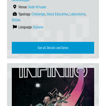
Venue:
Sede Virtuale
Typology:
Challenge
,
Gioco Educativo
,
Laboratorio
,
Online
Language:
Italiano
See all Details and Dates