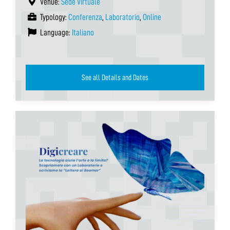
Venue:
Sede Virtuale
Typology:
Conferenza
,
Laboratorio
,
Online
Language:
Italiano
See all Details and Dates