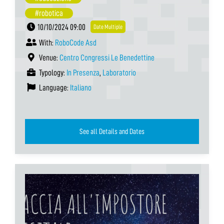
#robotica
10/10/2024 09:00
Date Multiple
With:
RoboCode Asd
Venue:
Centro Congressi Le Benedettine
Typology:
In Presenza
,
Laboratorio
Language:
Italiano
See all Details and Dates