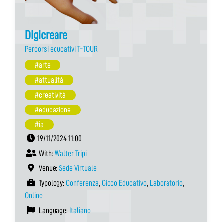
Digicreare
Percorsi educativi T-TOUR
#arte
#attualità
#creatività
#educazione
#ia
19/11/2024 11:00
With:
Walter Tripi
Venue:
Sede Virtuale
Typology:
Conferenza
,
Gioco Educativo
,
Laboratorio
,
Online
Language:
Italiano