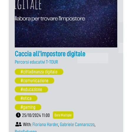
Caccia all’impostore digitale
Percorsi educativi T-TOUR
#cittadinanza digitale
#comunicazione
#educazione
#etica
#gaming
25/10/2024 11:00
Date Multiple
With:
Floriana Harder
,
Gabriele Cannarozzo
,
ReteSviluppo