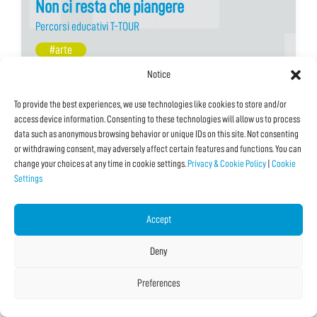
Non ci resta che piangere
Percorsi educativi T-TOUR
#arte
#cittadinanza digitale
Notice
#coding
To provide the best experiences, we use technologies like cookies to store and/or
#creatività
access device information. Consenting to these technologies will allow us to process
data such as anonymous browsing behavior or unique IDs on this site. Not consenting
#fumetti
or withdrawing consent, may adversely affect certain features and functions. You can
#inclusione
change your choices at any time in cookie settings.
Privacy & Cookie Policy
|
Cookie
#musica
Settings
11/10/2024 09:00
Date Multiple
With:
Associazione Impara Digitale
,
Sabelloni
Accept
Venue:
Centro Congressi Le Benedettine
Deny
Typology:
In Presenza
,
Laboratorio
Language:
Italiano
Preferences