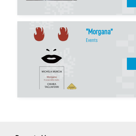
“Morgana”
Events