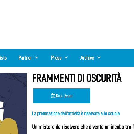
ists
Partner
Press
Archive
FRAMMENTI DI OSCURITÀ
Book Event
La prenotazione dell’attività è riservata alle scuole
Un mistero da risolvere che diventa un incubo tra f