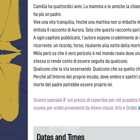
Camilla ha quattordici anni. La mamma e le amiche la chia
ha più un padre.
Vive una vita tranquilla, finché una mattina non si imbatte in
intitola Il racconto di Aurora. Solo che questo racconto parla
A ogni capitolo pubblicato, l’autore espone crudelmente al 
ricorrente: un ricordo, forse, risalente alla notte della mort
Milla però sa che il vero pericolo è nel mondo reale dove un
stessa si rende conto di essere seguita da qualcuno.
Qualcuno che la sta osservando. Qualcuno che sa quello ch
Perché all’interno del proprio incubo, dove ombre e spettri s
morte del padre potrebbe essere proprio lei.
Sconto speciale IF sul prezzo di copertina per chi acquista il
scuola per ordini provenienti da intere classi. Info e Ordini:
Dates and Times