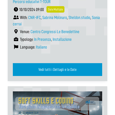
Percorsi educativi T-TOUR
10/10/2024 09:00
Date Multiple
With:
CNR-IFC
,
Sabrina Molinaro
,
Sheldon.studio
,
Sonia
cerrai
Venue:
Centro Congressi Le Benedettine
Typology:
In Presenza
,
Installazione
Language:
Italiano
Vedi tutti i Dettagli e le Date