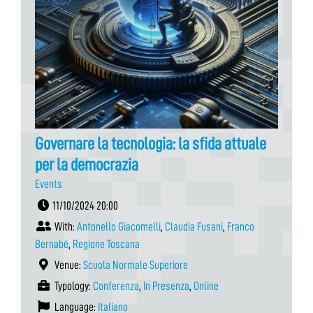
Governare la tecnologia: la sfida attuale
per la democrazia
Events
11/10/2024 20:00
With:
Antonello Giacomelli
,
Claudia Fusani
,
Franco
Bernabè
,
Regione Toscana
Venue:
Scuola Normale Superiore
Typology:
Conferenza
,
In Presenza
,
Online
Language:
Italiano