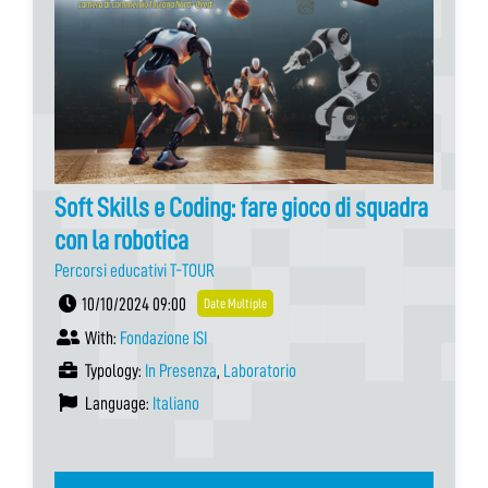
Soft Skills e Coding: fare gioco di squadra
con la robotica
Percorsi educativi T-TOUR
10/10/2024 09:00
Date Multiple
With:
Fondazione ISI
Typology:
In Presenza
,
Laboratorio
Language:
Italiano