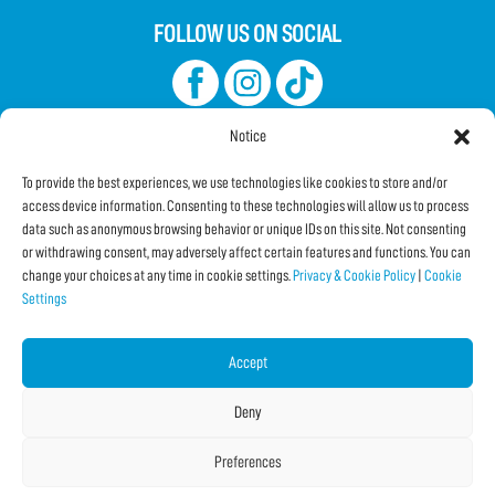
FOLLOW US ON SOCIAL
Notice
To provide the best experiences, we use technologies like cookies to store and/or
access device information. Consenting to these technologies will allow us to process
data such as anonymous browsing behavior or unique IDs on this site. Not consenting
Subscribe to the Newsletter
or withdrawing consent, may adversely affect certain features and functions. You can
change your choices at any time in cookie settings.
Privacy & Cookie Policy
|
Cookie
Settings
SHARE THIS PAGE!
Facebook
WhatsApp
Email
Accept
Deny
Preferences
Copyright © 2026 IF2024 |
Credits
La Jetée
|
Privacy & Cookie Policy
|
Cookie Settings
|
Sitemap
|
| Online:
1