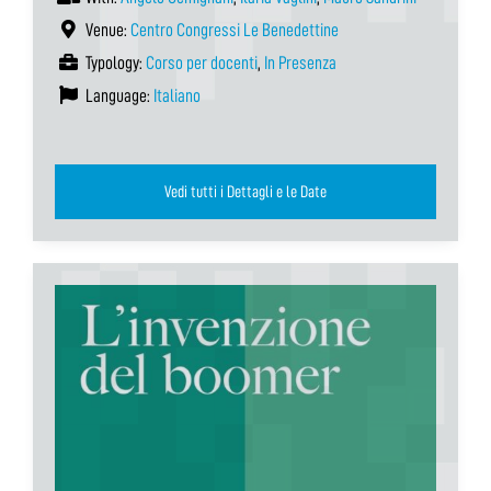
Venue:
Centro Congressi Le Benedettine
Typology:
Corso per docenti
,
In Presenza
Language:
Italiano
Vedi tutti i Dettagli e le Date