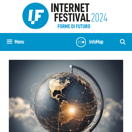
Skip
to
content
Menu
InfoMap