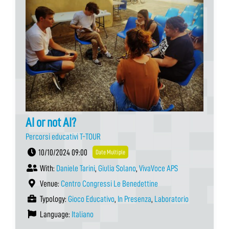
AI or not AI?
Percorsi educativi T-TOUR
10/10/2024 09:00
Date Multiple
With:
Daniele Tarini
,
Giulia Solano
,
VivaVoce APS
Venue:
Centro Congressi Le Benedettine
Typology:
Gioco Educativo
,
In Presenza
,
Laboratorio
Language:
Italiano