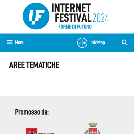
Vai
al
contenuto
Menu
InfoMap
AREE TEMATICHE
Promosso da: