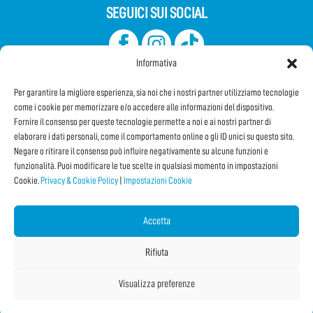
SEGUICI SUI SOCIAL
Informativa
Per garantire la migliore esperienza, sia noi che i nostri partner utilizziamo tecnologie
come i cookie per memorizzare e/o accedere alle informazioni del dispositivo.
Fornire il consenso per queste tecnologie permette a noi e ai nostri partner di
elaborare i dati personali, come il comportamento online o gli ID unici su questo sito.
Iscriviti alla Newsletter
Negare o ritirare il consenso può influire negativamente su alcune funzioni e
funzionalità. Puoi modificare le tue scelte in qualsiasi momento in impostazioni
Cookie.
Privacy & Cookie Policy
|
Impostazioni Cookie
CONDIVIDI QUESTA PAGINA!
Facebook
WhatsApp
Email
Accetta
Rifiuta
Visualizza preferenze
Copyright © 2026 IF2024 |
Credits
La Jetée
|
Privacy & Cookie Policy
|
Impostazioni Cookie
|
Sitemap
|
| Online:
1