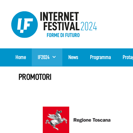
Vai
al
contenuto
Home
IF2024
News
Programma
Prota
PROMOTORI