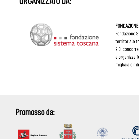
ORGANIZZATO DA:
FONDAZIONE
Fondazione S
territoriale 
2.0, concorre
e organizza f
migliaia di f
Promosso da: