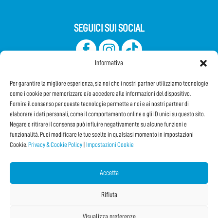
SEGUICI SUI SOCIAL
Informativa
Per garantire la migliore esperienza, sia noi che i nostri partner utilizziamo tecnologie
come i cookie per memorizzare e/o accedere alle informazioni del dispositivo.
Fornire il consenso per queste tecnologie permette a noi e ai nostri partner di
elaborare i dati personali, come il comportamento online o gli ID unici su questo sito.
Iscriviti alla Newsletter
Negare o ritirare il consenso può influire negativamente su alcune funzioni e
funzionalità. Puoi modificare le tue scelte in qualsiasi momento in impostazioni
Cookie.
Privacy & Cookie Policy
|
Impostazioni Cookie
CONDIVIDI QUESTA PAGINA!
Facebook
WhatsApp
Email
Accetta
Rifiuta
Visualizza preferenze