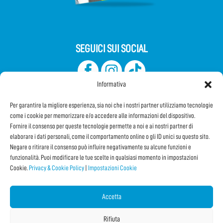
SEGUICI SUI SOCIAL
Informativa
Per garantire la migliore esperienza, sia noi che i nostri partner utilizziamo tecnologie
come i cookie per memorizzare e/o accedere alle informazioni del dispositivo.
Fornire il consenso per queste tecnologie permette a noi e ai nostri partner di
elaborare i dati personali, come il comportamento online o gli ID unici su questo sito.
Iscriviti alla Newsletter
Negare o ritirare il consenso può influire negativamente su alcune funzioni e
funzionalità. Puoi modificare le tue scelte in qualsiasi momento in impostazioni
Cookie.
Privacy & Cookie Policy
|
Impostazioni Cookie
CONDIVIDI QUESTA PAGINA!
Facebook
WhatsApp
Email
Accetta
Rifiuta