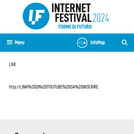
Vai
al
contenuto
Menu
InfoMap
LIVE
http://LINK%20DI%20YOUTUBE%20DA%20INSERIRE