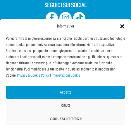
SEGUICI SUI SOCIAL
Informativa
Per garantire la migliore esperienza, sia noi che i nostri partner utilizziamo tecnologie
come i cookie per memorizzare e/o accedere alle informazioni del dispositivo.
Fornire il consenso per queste tecnologie permette a noi e ai nostri partner di
elaborare i dati personali, come il comportamento online o gli ID unici su questo sito.
Iscriviti alla Newsletter
Negare o ritirare il consenso può influire negativamente su alcune funzioni e
funzionalità. Puoi modificare le tue scelte in qualsiasi momento in impostazioni
Cookie.
Privacy & Cookie Policy
|
Impostazioni Cookie
CONDIVIDI QUESTA PAGINA!
Facebook
WhatsApp
Email
Accetta
Rifiuta
Visualizza preferenze
Copyright © 2026 IF2024 |
Credits
La Jetée
|
Privacy & Cookie Policy
|
Impostazioni Cookie
|
Sitemap
|
| Online:
1