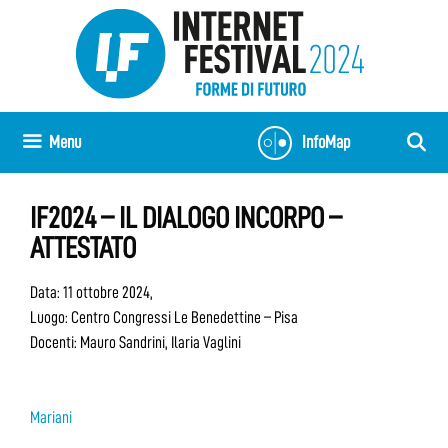
Vai
al
contenuto
Menu
InfoMap
IF2024 – IL DIALOGO INCORPO –
ATTESTATO
Data: 11 ottobre 2024,
Luogo: Centro Congressi Le Benedettine – Pisa
Docenti: Mauro Sandrini, Ilaria Vaglini
Mariani