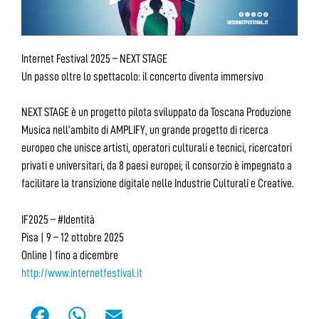
Internet Festival 2025 – NEXT STAGE
Un passo oltre lo spettacolo: il concerto diventa immersivo
NEXT STAGE è un progetto pilota sviluppato da Toscana Produzione
Musica nell’ambito di AMPLIFY, un grande progetto di ricerca
europeo che unisce artisti, operatori culturali e tecnici, ricercatori
privati e universitari, da 8 paesi europei; il consorzio è impegnato a
facilitare la transizione digitale nelle Industrie Culturali e Creative.
IF2025 – #Identità
Pisa | 9 – 12 ottobre 2025
Online | fino a dicembre
http://www.internetfestival.it
F
W
E