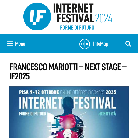
Vai
al
contenuto
Menu
InfoMap
FRANCESCO MARIOTTI – NEXT STAGE –
IF2025