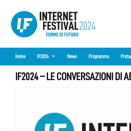
Vai
al
contenuto
Home
IF2024
News
Programma
Prota
IF2024 – LE CONVERSAZIONI DI