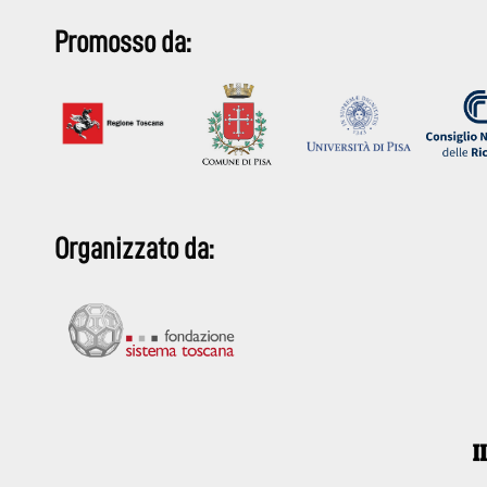
o
A
Promosso da:
o
p
k
p
Organizzato da: