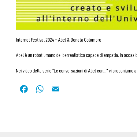
Internet Festival 2024 – Abel & Donata Columbro
Abel è un robot umanoide iperrealistico capace di empatia. In occasione
Nei video della serie “Le conversazioni di Abel con…” vi proponiamo al
F
W
E
a
h
m
c
a
a
e
t
i
b
s
l