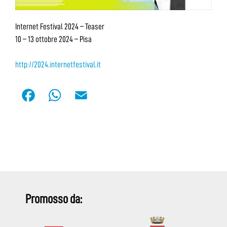
Internet Festival 2024 – Teaser
10 – 13 ottobre 2024 – Pisa
http://2024.internetfestival.it
F
W
E
a
h
m
c
a
a
e
t
i
b
s
l
o
A
o
p
Promosso da:
k
p