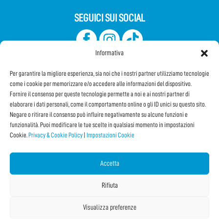
SEGUICI SUI SOCIAL
Informativa
Per garantire la migliore esperienza, sia noi che i nostri partner utilizziamo tecnologie
come i cookie per memorizzare e/o accedere alle informazioni del dispositivo.
Fornire il consenso per queste tecnologie permette a noi e ai nostri partner di
elaborare i dati personali, come il comportamento online o gli ID unici su questo sito.
Iscriviti alla Newsletter
Negare o ritirare il consenso può influire negativamente su alcune funzioni e
funzionalità. Puoi modificare le tue scelte in qualsiasi momento in impostazioni
Cookie.
Privacy & Cookie Policy
|
Impostazioni Cookie
CONDIVIDI QUESTA PAGINA!
Facebook
WhatsApp
Email
Accetta
Rifiuta
Visualizza preferenze
Copyright © 2026 IF2024 |
Credits
La Jetée
|
Privacy & Cookie Policy
|
Impostazioni Cookie