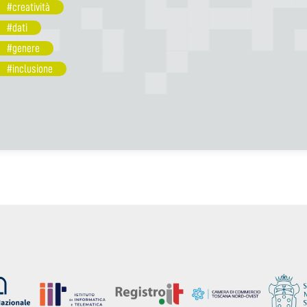
#creatività
#dati
#genere
#inclusione