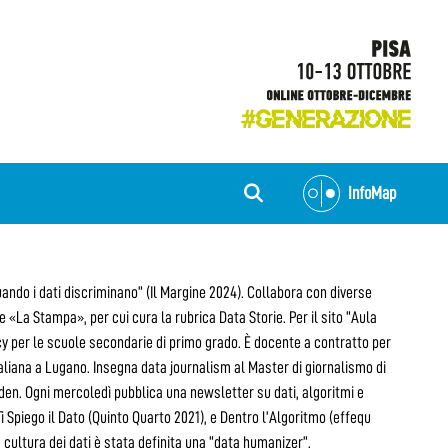
InfoMap
“Quando i dati discriminano” (Il Margine 2024). Collabora con diverse
 «La Stampa», per cui cura la rubrica Data Storie. Per il sito “Aula
acy per le scuole secondarie di primo grado. È docente a contratto per
 Italiana a Lugano. Insegna data journalism al Master di giornalismo di
lden. Ogni mercoledì pubblica una newsletter su dati, algoritmi e
 Ti Spiego il Dato (Quinto Quarto 2021), e Dentro l’Algoritmo (effequ
a cultura dei dati è stata definita una “data humanizer”.