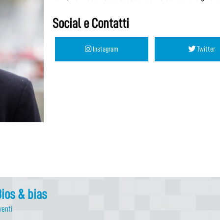
Social e Contatti
Instagram
Twitter
ios & bias
venti