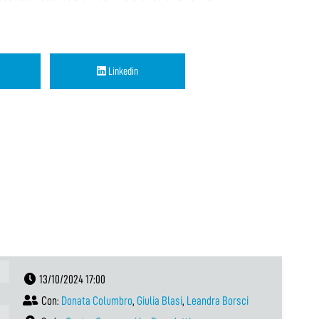
Linkedin
13/10/2024 17:00
Con:
Donata Columbro
,
Giulia Blasi
,
Leandra Borsci