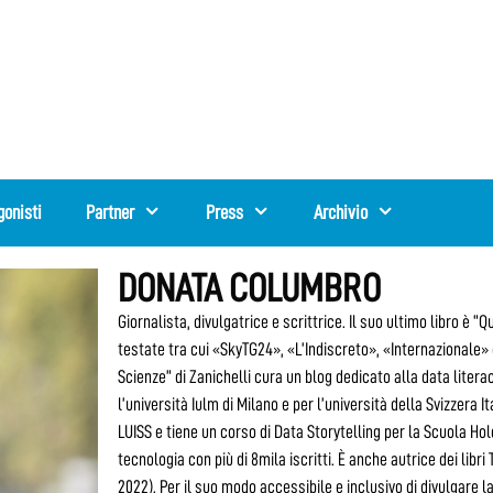
gonisti
Partner
Press
Archivio
DONATA COLUMBRO
Giornalista, divulgatrice e scrittrice. Il suo ultimo libro è 
testate tra cui «SkyTG24», «L’Indiscreto», «Internazionale» e
Scienze” di Zanichelli cura un blog dedicato alla data liter
l’università Iulm di Milano e per l’università della Svizzera
LUISS e tiene un corso di Data Storytelling per la Scuola Ho
tecnologia con più di 8mila iscritti. È anche autrice dei libri
2022). Per il suo modo accessibile e inclusivo di divulgare l