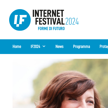
Vai
al
contenuto
Home
IF2024
News
Programma
Prota