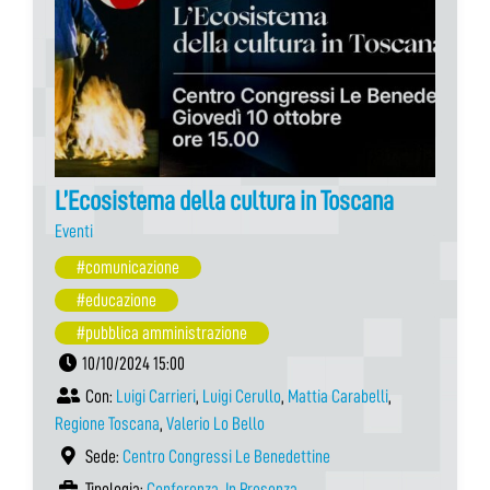
L’Ecosistema della cultura in Toscana
Eventi
#comunicazione
#educazione
#pubblica amministrazione
10/10/2024 15:00
Con:
Luigi Carrieri
,
Luigi Cerullo
,
Mattia Carabelli
,
Regione Toscana
,
Valerio Lo Bello
Sede:
Centro Congressi Le Benedettine
Tipologia:
Conferenza
,
In Presenza