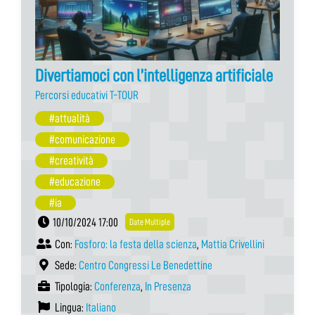
Divertiamoci con l’intelligenza artificiale
Percorsi educativi T-TOUR
#attualità
#comunicazione
#creatività
#educazione
#ia
10/10/2024 17:00
Date Multiple
Con:
Fosforo: la festa della scienza
,
Mattia Crivellini
Sede:
Centro Congressi Le Benedettine
Tipologia:
Conferenza
,
In Presenza
Lingua:
Italiano