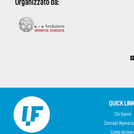
Organizzato da:
QUICK LIN
Chi Siamo
Concept #genera
Come Arrivar