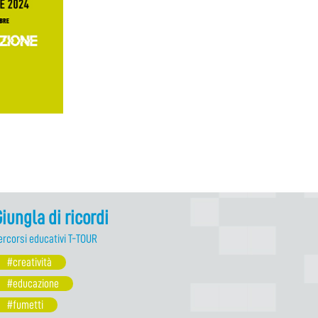
iungla di ricordi
ercorsi educativi T-TOUR
#creatività
#educazione
#fumetti