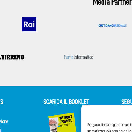
Media Partner
KS
SCARICA IL BOOKLET
SEGU
zione
Per garantire la migliore esperi
e
memorizzare e/o accedere alle i