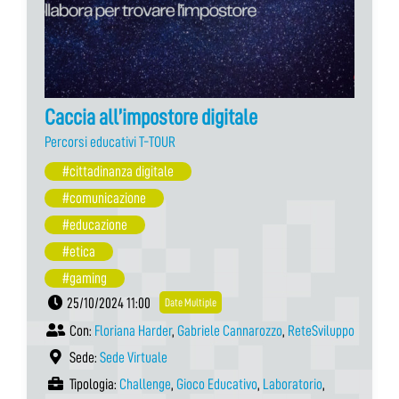
Caccia all’impostore digitale
Percorsi educativi T-TOUR
#cittadinanza digitale
#comunicazione
#educazione
#etica
#gaming
25/10/2024 11:00
Date Multiple
Con:
Floriana Harder
,
Gabriele Cannarozzo
,
ReteSviluppo
Sede:
Sede Virtuale
Tipologia:
Challenge
,
Gioco Educativo
,
Laboratorio
,