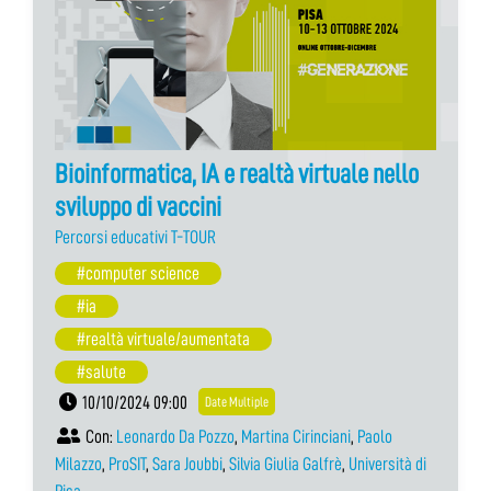
Bioinformatica, IA e realtà virtuale nello
sviluppo di vaccini
Percorsi educativi T-TOUR
#computer science
#ia
#realtà virtuale/aumentata
#salute
10/10/2024 09:00
Date Multiple
Con:
Leonardo Da Pozzo
,
Martina Cirinciani
,
Paolo
Milazzo
,
ProSIT
,
Sara Joubbi
,
Silvia Giulia Galfrè
,
Università di