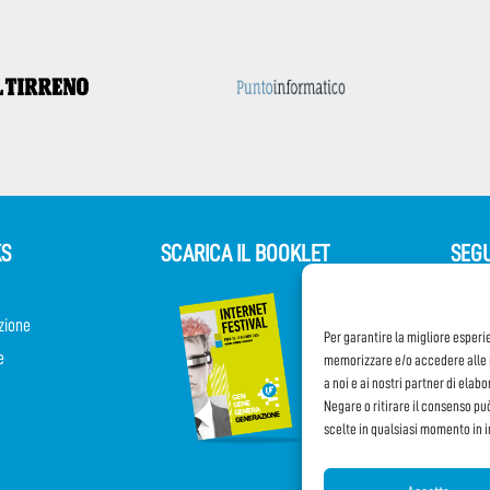
KS
SCARICA IL BOOKLET
SEGU
zione
Per garantire la migliore esperi
e
memorizzare e/o accedere alle i
a noi e ai nostri partner di elab
Negare o ritirare il consenso pu
scelte in qualsiasi momento in 