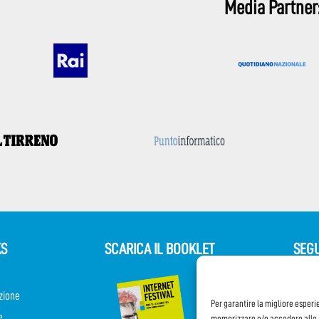
Media Partner
KS
SCARICA IL BOOKLET
SEGU
zione
Per garantire la migliore esperi
e
memorizzare e/o accedere alle i