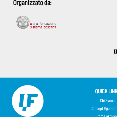
Organizzato da:
QUICK LIN
Chi Siamo
Concept #genera
Come Arrivar