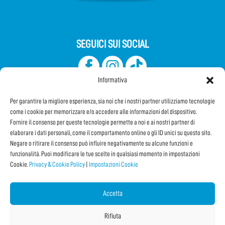
SEGUICI SUI SOCIAL
Informativa
Per garantire la migliore esperienza, sia noi che i nostri partner utilizziamo tecnologie
come i cookie per memorizzare e/o accedere alle informazioni del dispositivo.
Fornire il consenso per queste tecnologie permette a noi e ai nostri partner di
elaborare i dati personali, come il comportamento online o gli ID unici su questo sito.
Iscriviti alla Newsletter
Negare o ritirare il consenso può influire negativamente su alcune funzioni e
funzionalità. Puoi modificare le tue scelte in qualsiasi momento in impostazioni
Cookie.
Privacy & Cookie Policy
|
Impostazioni Cookie
CONDIVIDI QUESTA PAGINA!
Facebook
WhatsApp
Email
Accetta
Rifiuta