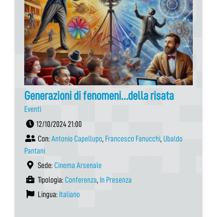
Generazioni di fenomeni…della risata
Eventi
12/10/2024 21:00
Con:
Antonio Capellupo
,
Francesco Fanucchi
,
Ubaldo
Pantani
Sede:
Cinema Arsenale
Tipologia:
Conferenza
,
In Presenza
Lingua:
Italiano