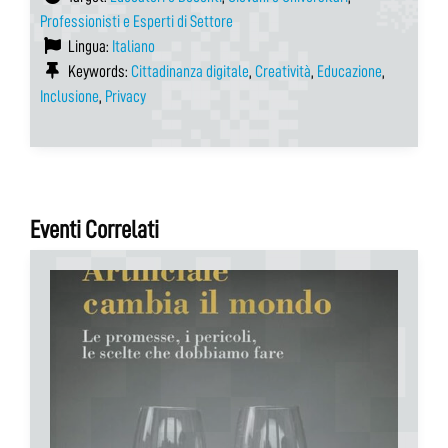
Professionisti e Esperti di Settore
Lingua:
Italiano
Keywords:
Cittadinanza digitale
,
Creatività
,
Educazione
,
Inclusione
,
Privacy
Eventi Correlati