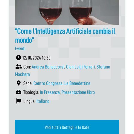
“Come l’Intelligenza Artificiale cambia il
mondo”
Eventi
12/10/2024 10:30
Con:
Andrea Bonaccorsi
,
Gian Luigi Ferrari
,
Stefano
Machera
Sede:
Centro Congressi Le Benedettine
Tipologia:
In Presenza
,
Presentazione libro
Lingua:
Italiano
Vedi tutti i Dettagli e le Date