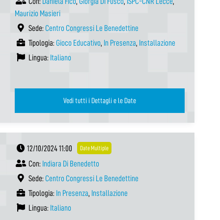
Con:
Daniela Fico
,
Giorgia Di Fusco
,
ISPC-CNR Lecce
,
Maurizio Masieri
Sede:
Centro Congressi Le Benedettine
Tipologia:
Gioco Educativo
,
In Presenza
,
Installazione
Lingua:
Italiano
Vedi tutti i Dettagli e le Date
12/10/2024 11:00
Date Multiple
Con:
Indiara Di Benedetto
Sede:
Centro Congressi Le Benedettine
Tipologia:
In Presenza
,
Installazione
Lingua:
Italiano