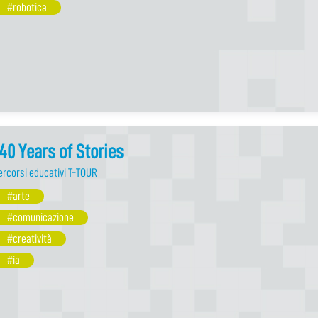
#robotica
40 Years of Stories
ercorsi educativi T-TOUR
#arte
#comunicazione
#creatività
#ia