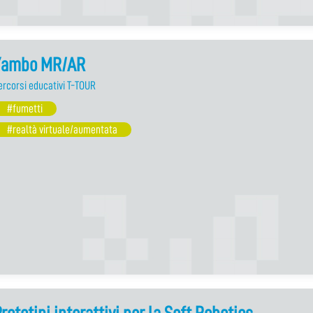
Yambo MR/AR
ercorsi educativi T-TOUR
#fumetti
#realtà virtuale/aumentata