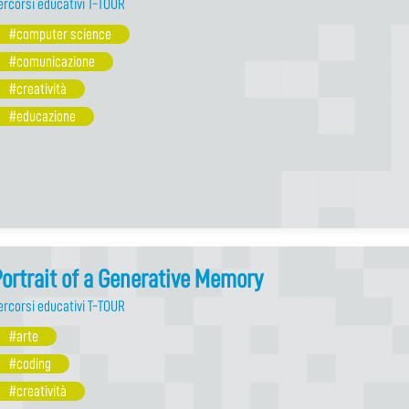
ercorsi educativi T-TOUR
#computer science
#comunicazione
#creatività
#educazione
ortrait of a Generative Memory
ercorsi educativi T-TOUR
#arte
#coding
#creatività