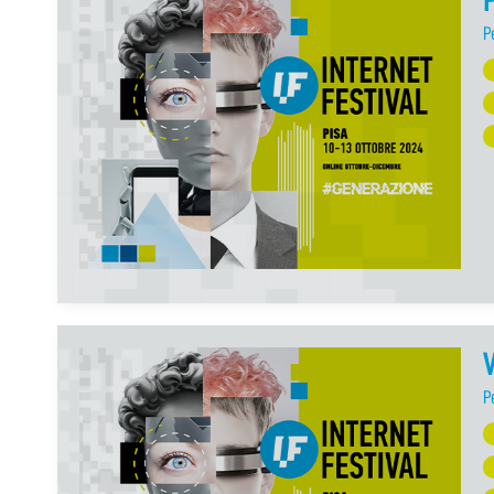
P
P
V
P