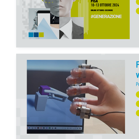
F
v
P