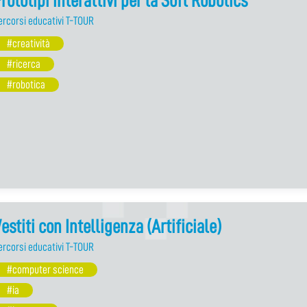
rototipi interattivi per la Soft Robotics
ercorsi educativi T-TOUR
#creatività
#ricerca
#robotica
estiti con Intelligenza (Artificiale)
ercorsi educativi T-TOUR
#computer science
#ia