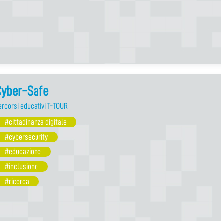
Cyber-Safe
ercorsi educativi T-TOUR
#cittadinanza digitale
#cybersecurity
#educazione
#inclusione
#ricerca