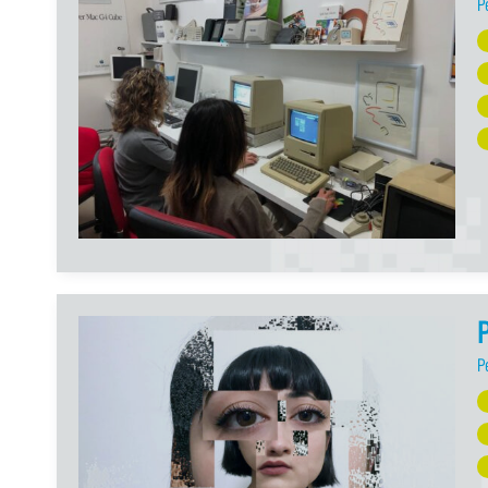
P
P
P