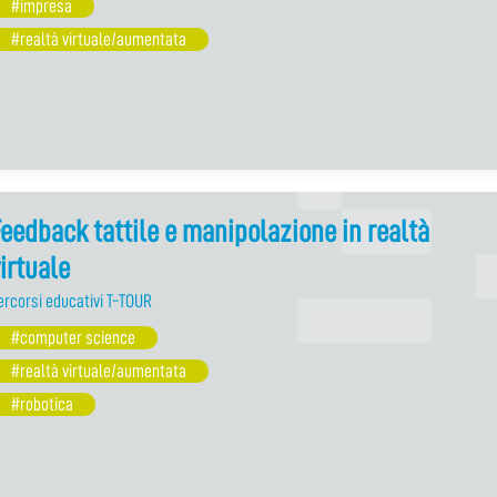
#impresa
#realtà virtuale/aumentata
eedback tattile e manipolazione in realtà
irtuale
ercorsi educativi T-TOUR
#computer science
#realtà virtuale/aumentata
#robotica