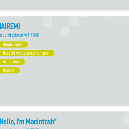
HAIREMI
ercorsi educativi T-TOUR
#inclusione
#realtà virtuale/aumentata
#robotica
#sport
Hello, I’m Macintosh”