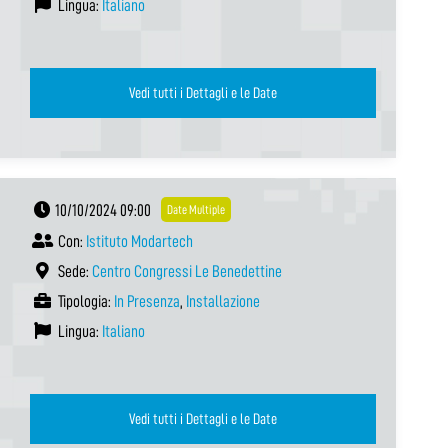
Lingua:
Italiano
Vedi tutti i Dettagli e le Date
10/10/2024 09:00
Date Multiple
Con:
Istituto Modartech
Sede:
Centro Congressi Le Benedettine
Tipologia:
In Presenza
,
Installazione
Lingua:
Italiano
Vedi tutti i Dettagli e le Date