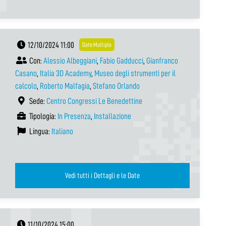
12/10/2024 11:00
Date Multiple
Con:
Alessio Albeggiani
,
Fabio Gadducci
,
Gianfranco
Casano
,
Italia 3D Academy
,
Museo degli strumenti per il
calcolo
,
Roberto Malfagia
,
Stefano Orlando
Sede:
Centro Congressi Le Benedettine
Tipologia:
In Presenza
,
Installazione
Lingua:
Italiano
Vedi tutti i Dettagli e le Date
11/10/2024 15:00