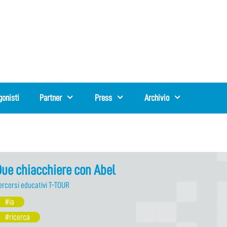
gonisti
Partner
Press
Archivio
ue chiacchiere con Abel
ercorsi educativi T-TOUR
#ia
#ricerca