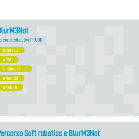
BlurM3Not
ercorsi educativi T-TOUR
#dataviz
#dati
#educazione
#ricerca
#salute
ercorso Soft robotics e BlurM3Not