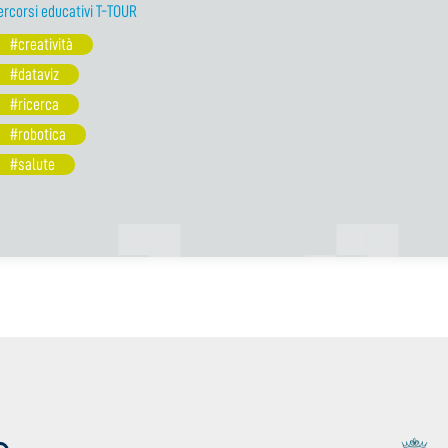
ercorsi educativi T-TOUR
#creatività
#dataviz
#ricerca
#robotica
#salute