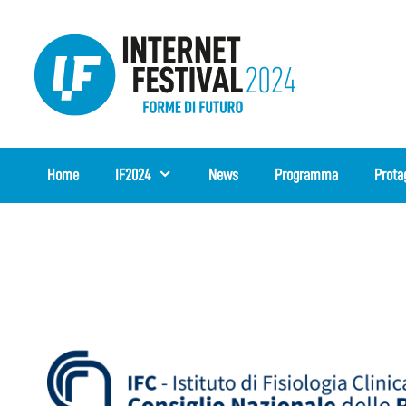
Vai
al
contenuto
Home
IF2024
News
Programma
Prota