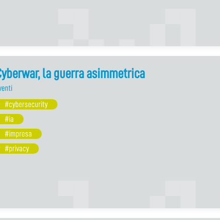
yberwar, la guerra asimmetrica
venti
#cybersecurity
#ia
#impresa
#privacy