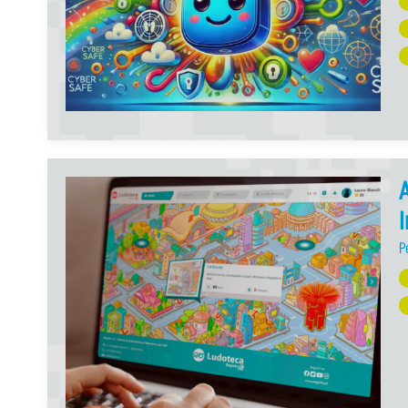
A
I
P