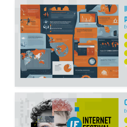
I
E
C
E