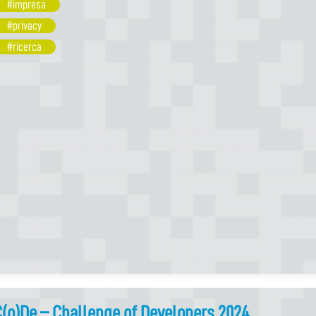
#impresa
#privacy
#ricerca
(o)De – Challenge of Developers 2024