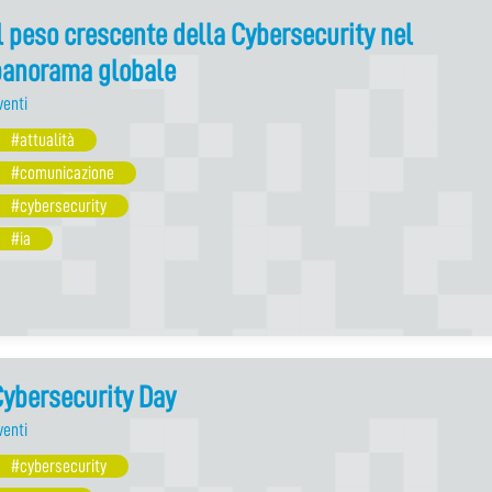
l peso crescente della Cybersecurity nel
panorama globale
venti
#attualità
#comunicazione
#cybersecurity
#ia
ybersecurity Day
venti
#cybersecurity