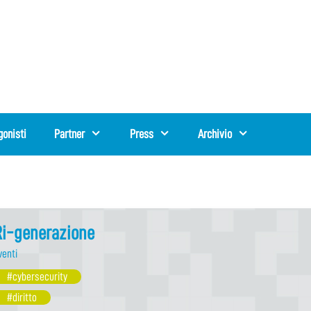
gonisti
Partner
Press
Archivio
Ri-generazione
venti
#cybersecurity
#diritto