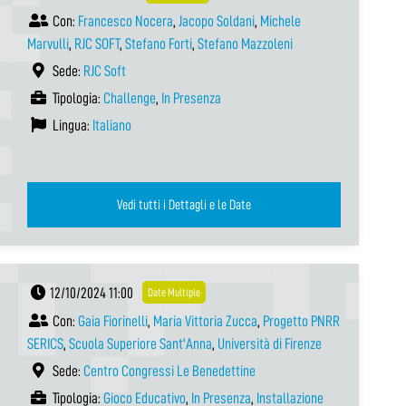
Con:
Francesco Nocera
,
Jacopo Soldani
,
Michele
Marvulli
,
RJC SOFT
,
Stefano Forti
,
Stefano Mazzoleni
Sede:
RJC Soft
Tipologia:
Challenge
,
In Presenza
Lingua:
Italiano
Vedi tutti i Dettagli e le Date
12/10/2024 11:00
Date Multiple
Con:
Gaia Fiorinelli
,
Maria Vittoria Zucca
,
Progetto PNRR
SERICS
,
Scuola Superiore Sant'Anna
,
Università di Firenze
Sede:
Centro Congressi Le Benedettine
Tipologia:
Gioco Educativo
,
In Presenza
,
Installazione