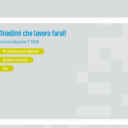
hiedimi che lavoro farai!
ercorsi educativi T-TOUR
#cittadinanza digitale
#cybersecurity
#ia