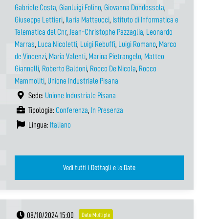
Gabriele Costa
,
Gianluigi Folino
,
Giovanna Dondossola
,
Giuseppe Lettieri
,
Ilaria Matteucci
,
Istituto di Informatica e
Telematica del Cnr
,
Jean-Christophe Pazzaglia
,
Leonardo
Marras
,
Luca Nicoletti
,
Luigi Rebuffi
,
Luigi Romano
,
Marco
de Vincenzi
,
Maria Valenti
,
Marina Pietrangelo
,
Matteo
Giannelli
,
Roberto Baldoni
,
Rocco De Nicola
,
Rocco
Mammoliti
,
Unione Industriale Pisana
Sede:
Unione Industriale Pisana
Tipologia:
Conferenza
,
In Presenza
Lingua:
Italiano
Vedi tutti i Dettagli e le Date
08/10/2024 15:00
Date Multiple