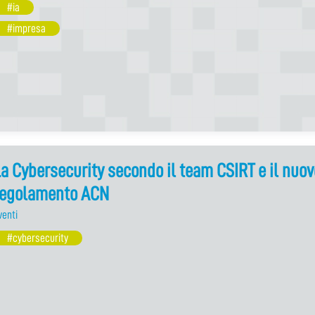
#ia
#impresa
a Cybersecurity secondo il team CSIRT e il nuov
regolamento ACN
venti
#cybersecurity