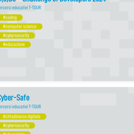
ercorsi educativi T-TOUR
#coding
#computer science
#cybersecurity
#educazione
Cyber-Safe
ercorsi educativi T-TOUR
#cittadinanza digitale
#cybersecurity