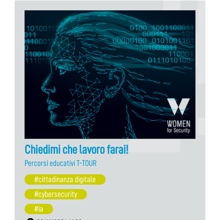
Chiedimi che lavoro farai!
Percorsi educativi T-TOUR
#cittadinanza digitale
#cybersecurity
#ia