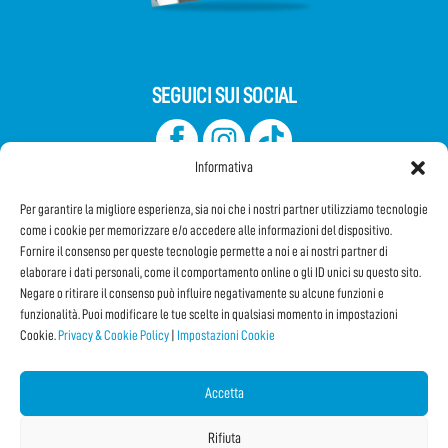
SEGUICI SUI SOCIAL
Informativa
Per garantire la migliore esperienza, sia noi che i nostri partner utilizziamo tecnologie
come i cookie per memorizzare e/o accedere alle informazioni del dispositivo.
Fornire il consenso per queste tecnologie permette a noi e ai nostri partner di
elaborare i dati personali, come il comportamento online o gli ID unici su questo sito.
Iscriviti alla Newsletter
Negare o ritirare il consenso può influire negativamente su alcune funzioni e
funzionalità. Puoi modificare le tue scelte in qualsiasi momento in impostazioni
Cookie.
Privacy & Cookie Policy
|
Impostazioni Cookie
CONDIVIDI QUESTA PAGINA!
Facebook
WhatsApp
Email
Accetta
Rifiuta