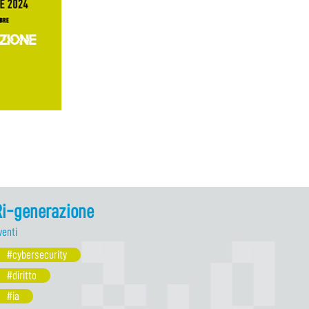
Ri-generazione
venti
#cybersecurity
#diritto
#ia