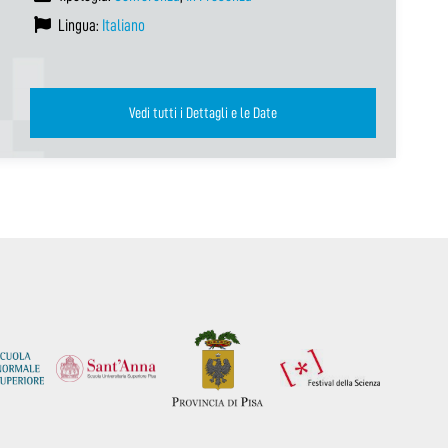
Lingua:
Italiano
Vedi tutti i Dettagli e le Date