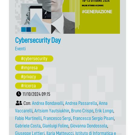
Cybersecurity Day
Eventi
#cybersecurity
#impresa
#privacy
#ricerca
11/10/2024 09:15
Con:
Andrea Bondavalli
,
Andrea Passarella
,
Anna
Vaccarelli
,
Artsiom Yautsiukhin
,
Bruno Crispo
,
Erik Longo
,
Fabio Martinelli
,
Francesco Sergi
,
Francesco Sergio Pisani
,
Gabriele Costa
,
Gianluigi Folino
,
Giovanna Dondossola
,
Giuseppe Lettieri
,
Ilaria Matteucci
,
Istituto di Informatica e