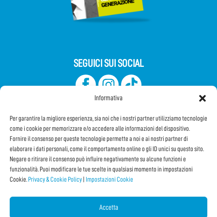
SEGUICI SUI SOCIAL
Informativa
Per garantire la migliore esperienza, sia noi che i nostri partner utilizziamo tecnologie
come i cookie per memorizzare e/o accedere alle informazioni del dispositivo.
Fornire il consenso per queste tecnologie permette a noi e ai nostri partner di
elaborare i dati personali, come il comportamento online o gli ID unici su questo sito.
Iscriviti alla Newsletter
Negare o ritirare il consenso può influire negativamente su alcune funzioni e
funzionalità. Puoi modificare le tue scelte in qualsiasi momento in impostazioni
Cookie.
Privacy & Cookie Policy
|
Impostazioni Cookie
CONDIVIDI QUESTA PAGINA!
Facebook
WhatsApp
Email
Accetta