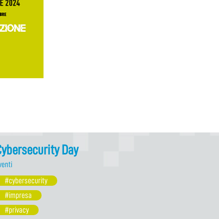
ybersecurity Day
venti
#cybersecurity
#impresa
#privacy