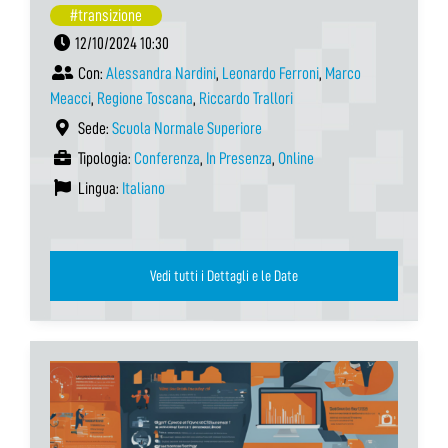
#transizione
12/10/2024 10:30
Con:
Alessandra Nardini
,
Leonardo Ferroni
,
Marco
Meacci
,
Regione Toscana
,
Riccardo Trallori
Sede:
Scuola Normale Superiore
Tipologia:
Conferenza
,
In Presenza
,
Online
Lingua:
Italiano
Vedi tutti i Dettagli e le Date