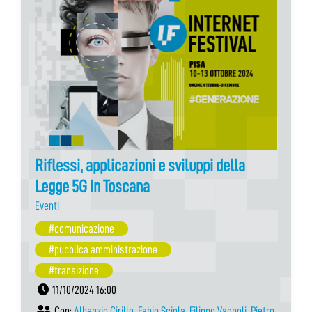
Riflessi, applicazioni e sviluppi della
Legge 5G in Toscana
Eventi
#comunicazione
#pubblica amministrazione
#transizione
11/10/2024 16:00
Con:
Albenzio Cirillo
,
Fabio Sciola
,
Filippo Vagnoli
,
Pietro