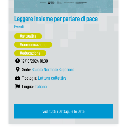
Leggere insieme per parlare di pace
Eventi
#attualità
#comunicazione
#educazione
12/10/2024 18:30
Sede:
Scuola Normale Superiore
Tipologia:
Lettura collettiva
Lingua:
Italiano
Vedi tutti i Dettagli e le Date