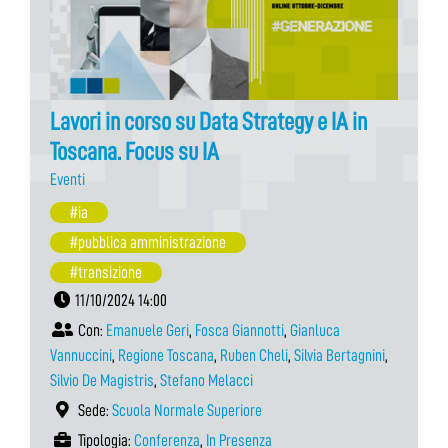
Lavori in corso su Data Strategy e IA in
Toscana. Focus su IA
Eventi
#ia
#pubblica amministrazione
#transizione
11/10/2024 14:00
Con:
Emanuele Geri
,
Fosca Giannotti
,
Gianluca
Vannuccini
,
Regione Toscana
,
Ruben Cheli
,
Silvia Bertagnini
,
Silvio De Magistris
,
Stefano Melacci
Sede:
Scuola Normale Superiore
Tipologia:
Conferenza
,
In Presenza