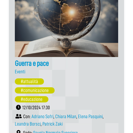
Guerra e pace
Eventi
#attualità
#comunicazione
#educazione
12/10/2024 17:30
Con:
Adriano Sofri
,
Chiara Milan
,
Elena Pasquini
,
Leandra Borsci
,
Patrick Zaki
Sede:
Scuola Normale Superiore