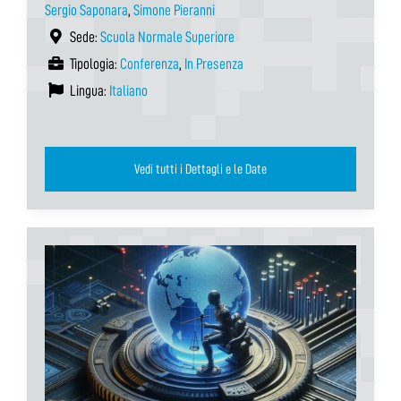
Sergio Saponara
,
Simone Pieranni
Sede:
Scuola Normale Superiore
Tipologia:
Conferenza
,
In Presenza
Lingua:
Italiano
Vedi tutti i Dettagli e le Date