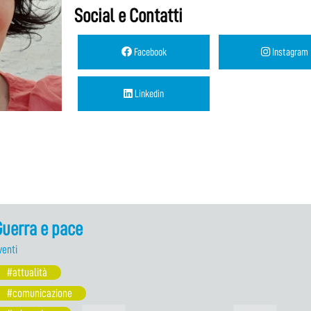
Social e Contatti
Facebook
Instagram
Linkedin
uerra e pace
venti
#attualità
#comunicazione