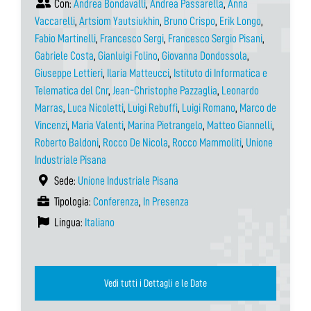
Con:
Andrea Bondavalli
,
Andrea Passarella
,
Anna
Vaccarelli
,
Artsiom Yautsiukhin
,
Bruno Crispo
,
Erik Longo
,
Fabio Martinelli
,
Francesco Sergi
,
Francesco Sergio Pisani
,
Gabriele Costa
,
Gianluigi Folino
,
Giovanna Dondossola
,
Giuseppe Lettieri
,
Ilaria Matteucci
,
Istituto di Informatica e
Telematica del Cnr
,
Jean-Christophe Pazzaglia
,
Leonardo
Marras
,
Luca Nicoletti
,
Luigi Rebuffi
,
Luigi Romano
,
Marco de
Vincenzi
,
Maria Valenti
,
Marina Pietrangelo
,
Matteo Giannelli
,
Roberto Baldoni
,
Rocco De Nicola
,
Rocco Mammoliti
,
Unione
Industriale Pisana
Sede:
Unione Industriale Pisana
Tipologia:
Conferenza
,
In Presenza
Lingua:
Italiano
Vedi tutti i Dettagli e le Date