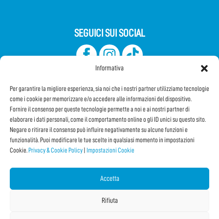
SEGUICI SUI SOCIAL
Informativa
Per garantire la migliore esperienza, sia noi che i nostri partner utilizziamo tecnologie
come i cookie per memorizzare e/o accedere alle informazioni del dispositivo.
Fornire il consenso per queste tecnologie permette a noi e ai nostri partner di
elaborare i dati personali, come il comportamento online o gli ID unici su questo sito.
Iscriviti alla Newsletter
Negare o ritirare il consenso può influire negativamente su alcune funzioni e
funzionalità. Puoi modificare le tue scelte in qualsiasi momento in impostazioni
Cookie.
Privacy & Cookie Policy
|
Impostazioni Cookie
CONDIVIDI QUESTA PAGINA!
Facebook
WhatsApp
Email
Accetta
Rifiuta