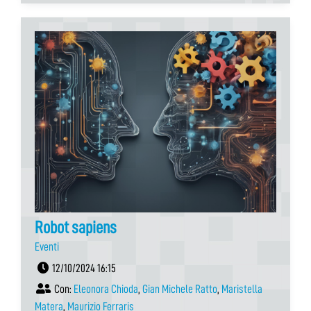
Robot sapiens
Eventi
12/10/2024 16:15
Con:
Eleonora Chioda
,
Gian Michele Ratto
,
Maristella
Matera
,
Maurizio Ferraris