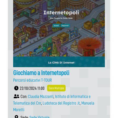
Giochiamo a Internetopoli
Percorsi educativi T-TOUR
22/10/2024 11:00
Date Multiple
Con:
Claudia Mazzanti
,
Istituto di Informatica e
Telematica del Cnr
,
Ludoteca del Registro .it
,
Manuela
Moretti
Sede:
Sede Virtuale