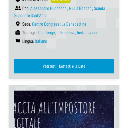
Con:
Alessandro Filippeschi
,
Giulia Bassani
,
Scuola
Superiore Sant'Anna
Sede:
Centro Congressi Le Benedettine
Tipologia:
Challenge
,
In Presenza
,
Installazione
Lingua:
Italiano
Vedi tutti i Dettagli e le Date