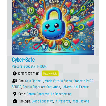
Cyber-Safe
Percorsi educativi T-TOUR
12/10/2024 11:00
Date Multiple
Con:
Gaia Fiorinelli
,
Maria Vittoria Zucca
,
Progetto PNRR
SERICS
,
Scuola Superiore Sant'Anna
,
Università di Firenze
Sede:
Centro Congressi Le Benedettine
Tipologia:
Gioco Educativo
,
In Presenza
,
Installazione