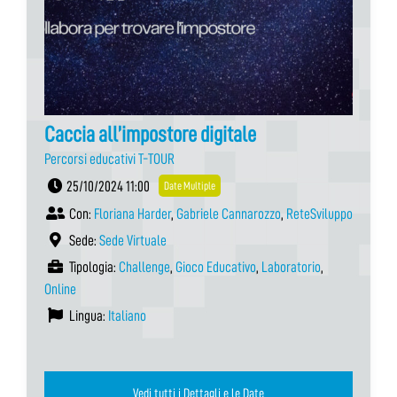
Caccia all’impostore digitale
Percorsi educativi T-TOUR
25/10/2024 11:00
Date Multiple
Con:
Floriana Harder
,
Gabriele Cannarozzo
,
ReteSviluppo
Sede:
Sede Virtuale
Tipologia:
Challenge
,
Gioco Educativo
,
Laboratorio
,
Online
Lingua:
Italiano
Vedi tutti i Dettagli e le Date