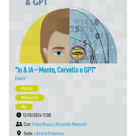
“Io & IA – Mente, Cervello e GPT”
Eventi
#etica
#filosofia
#ia
12/10/2024 17:00
Con:
Franz Russo
,
Riccardo Manzotti
Sede:
Libreria Erasmus