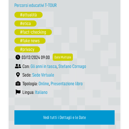
Percorsi educativi T-TOUR
#attualità
#etica
#fact-checking
#fake news
#privacy
03/12/2024 09:00
Date Multiple
Con:
Gli anni in tasca
,
Stefano Cornago
Sede:
Sede Virtuale
Tipologia:
Online
,
Presentazione libro
Lingua:
Italiano
Vedi tutti i Dettagli e le Date