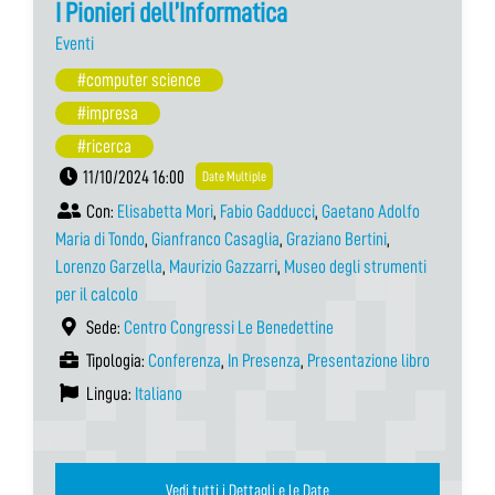
I Pionieri dell’Informatica
Eventi
#computer science
#impresa
#ricerca
11/10/2024 16:00
Date Multiple
Con:
Elisabetta Mori
,
Fabio Gadducci
,
Gaetano Adolfo
Maria di Tondo
,
Gianfranco Casaglia
,
Graziano Bertini
,
Lorenzo Garzella
,
Maurizio Gazzarri
,
Museo degli strumenti
per il calcolo
Sede:
Centro Congressi Le Benedettine
Tipologia:
Conferenza
,
In Presenza
,
Presentazione libro
Lingua:
Italiano
Vedi tutti i Dettagli e le Date