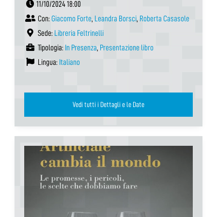
11/10/2024 18:00
Con:
Giacomo Forte
,
Leandra Borsci
,
Roberta Casasole
Sede:
Libreria Feltrinelli
Tipologia:
In Presenza
,
Presentazione libro
Lingua:
Italiano
Vedi tutti i Dettagli e le Date