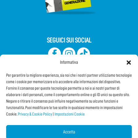
SEGUICI SUI SOCIAL
Informativa
Per garantire la migliore esperienza, sia noi che i nostri partner utilizziamo tecnologie
come i cookie per memorizzare e/o accedere alle informazioni del dispositivo.
Fornire il consenso per queste tecnologie permette a noi e ai nostri partner di
elaborare i dati personali, come il comportamento online o gli ID unici su questo sito.
Iscriviti alla Newsletter
Negare o ritirare il consenso può influire negativamente su alcune funzioni e
funzionalità. Puoi modificare le tue scelte in qualsiasi momento in impostazioni
Cookie.
Privacy & Cookie Policy
|
Impostazioni Cookie
CONDIVIDI QUESTA PAGINA!
Facebook
WhatsApp
Email
Accetta