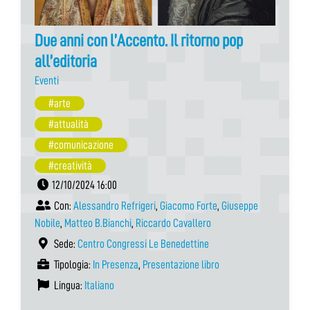
Due anni con l’Accento. Il ritorno pop
all’editoria
Eventi
#arte
#attualità
#comunicazione
#creatività
12/10/2024 16:00
Con:
Alessandro Refrigeri
,
Giacomo Forte
,
Giuseppe
Nobile
,
Matteo B.Bianchi
,
Riccardo Cavallero
Sede:
Centro Congressi Le Benedettine
Tipologia:
In Presenza
,
Presentazione libro
Lingua:
Italiano