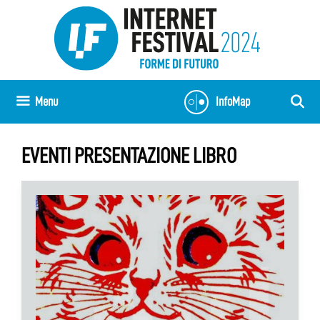
Vai
al
contenuto
Menu
InfoMap
EVENTI PRESENTAZIONE LIBRO