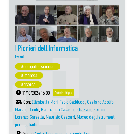
I Pionieri dell’Informatica
Eventi
#computer science
#impresa
#ricerca
11/10/2024 16:00
Date Multiple
Con:
Elisabetta Mori
,
Fabio Gadducci
,
Gaetano Adolfo
Maria di Tondo
,
Gianfranco Casaglia
,
Graziano Bertini
,
Lorenzo Garzella
,
Maurizio Gazzarri
,
Museo degli strumenti
per il calcolo
Sede:
Centro Congressi Le Benedettine