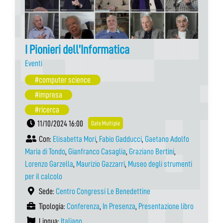
I Pionieri dell’Informatica
Eventi
#computer science
#impresa
#ricerca
11/10/2024 16:00
Date Multiple
Con:
Elisabetta Mori
,
Fabio Gadducci
,
Gaetano Adolfo
Maria di Tondo
,
Gianfranco Casaglia
,
Graziano Bertini
,
Lorenzo Garzella
,
Maurizio Gazzarri
,
Museo degli strumenti
per il calcolo
Sede:
Centro Congressi Le Benedettine
Tipologia:
Conferenza
,
In Presenza
,
Presentazione libro
Lingua:
Italiano