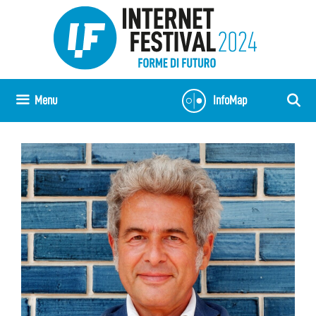
Vai
al
contenuto
Menu
InfoMap