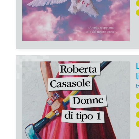
L
l
E