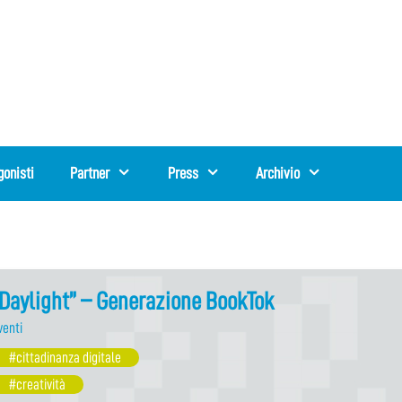
gonisti
Partner
Press
Archivio
Daylight” – Generazione BookTok
venti
#cittadinanza digitale
#creatività