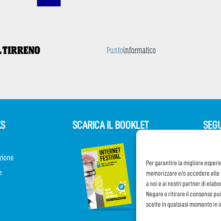
KS
SCARICA IL BOOKLET
SEGU
zione
Per garantire la migliore esperi
e
memorizzare e/o accedere alle i
a noi e ai nostri partner di elab
Negare o ritirare il consenso pu
scelte in qualsiasi momento in 