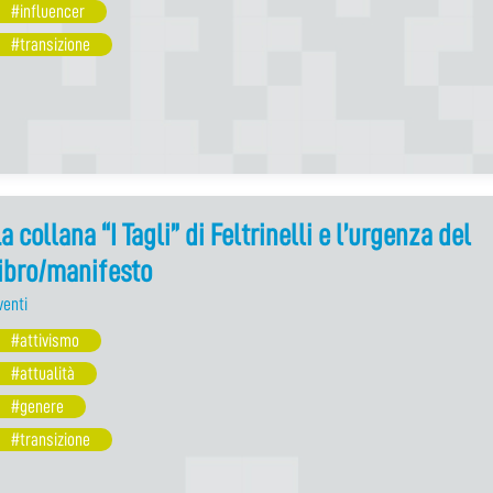
#influencer
#transizione
a collana “I Tagli” di Feltrinelli e l’urgenza del
ibro/manifesto
venti
#attivismo
#attualità
#genere
#transizione