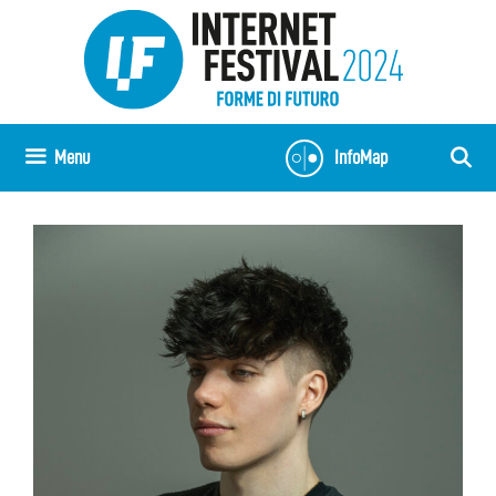
Vai
al
contenuto
Menu
InfoMap