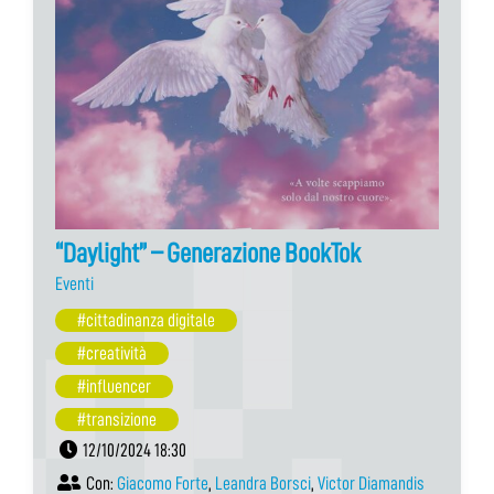
“Daylight” – Generazione BookTok
Eventi
#cittadinanza digitale
#creatività
#influencer
#transizione
12/10/2024 18:30
Con:
Giacomo Forte
,
Leandra Borsci
,
Victor Diamandis