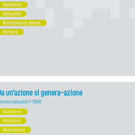
#attivismo
#attualità
#cittadinanza digitale
#privacy
a un’azione si genera-azione
ercorsi educativi T-TOUR
#attivismo
#attualità
#educazione