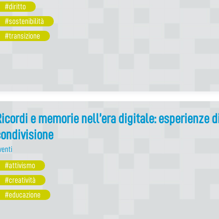
#diritto
#sostenibilità
#transizione
icordi e memorie nell’era digitale: esperienze d
ondivisione
venti
#attivismo
#creatività
#educazione