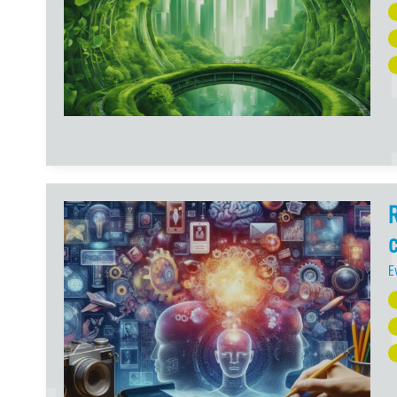
R
c
E