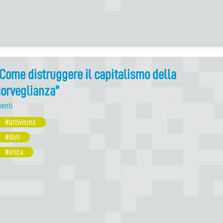
Come distruggere il capitalismo della
orveglianza”
venti
#attivismo
#dati
#etica