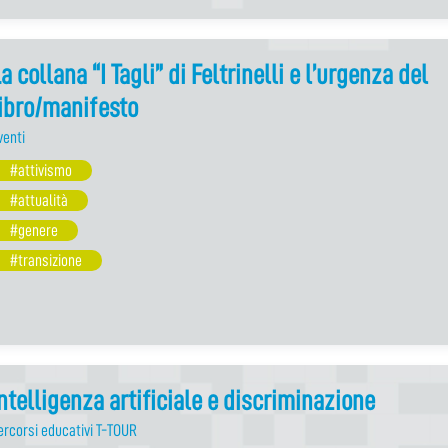
a collana “I Tagli” di Feltrinelli e l’urgenza del
ibro/manifesto
venti
#attivismo
#attualità
#genere
#transizione
ntelligenza artificiale e discriminazione
ercorsi educativi T-TOUR