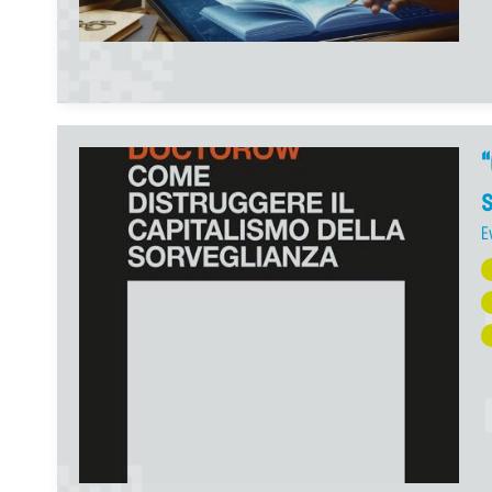
“
s
E