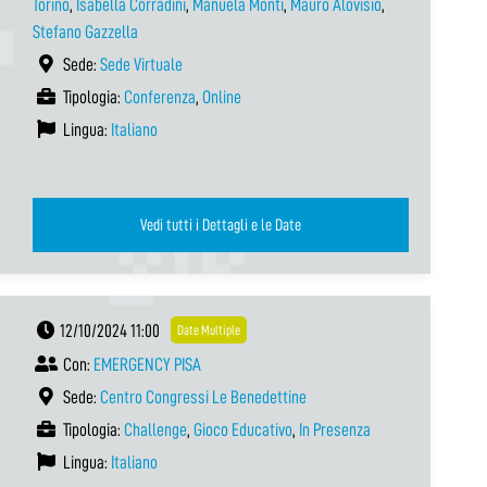
Torino
,
Isabella Corradini
,
Manuela Monti
,
Mauro Alovisio
,
Stefano Gazzella
Sede:
Sede Virtuale
Tipologia:
Conferenza
,
Online
Lingua:
Italiano
Vedi tutti i Dettagli e le Date
12/10/2024 11:00
Date Multiple
Con:
EMERGENCY PISA
Sede:
Centro Congressi Le Benedettine
Tipologia:
Challenge
,
Gioco Educativo
,
In Presenza
Lingua:
Italiano