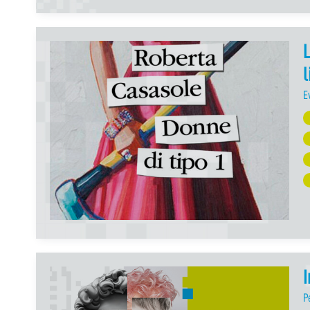
L
l
E
I
P