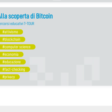
lla scoperta di Bitcoin
ercorsi educativi T-TOUR
#attivismo
#blockchain
#computer science
#economia
#educazione
#fact-checking
#privacy