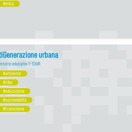
#etica
RiGenerazione urbana
ercorsi educativi T-TOUR
#attivismo
#cibo
#educazione
#sostenibilità
#transizione