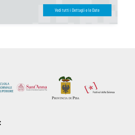
Vedi tutti i Dettagli e le Date
: