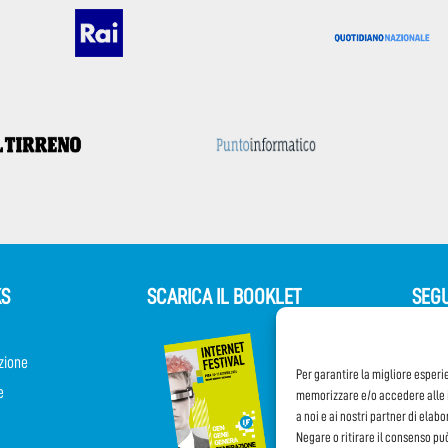
KS
SCARICA IL BOOKLET
SEGU
zione
Per garantire la migliore esperi
e
memorizzare e/o accedere alle i
a noi e ai nostri partner di elab
Negare o ritirare il consenso pu