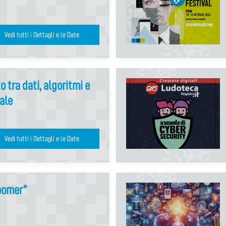
Vedi tutti i Dettagli e le Date
o tra dati, algoritmi e
iale
Vedi tutti i Dettagli e le Date
boomer”