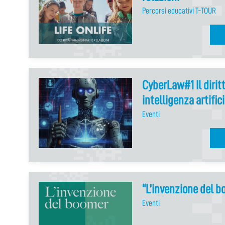
Percorsi educativi T-TOUR
CyberLaw#1 Il diritt
intelligenza artific
Eventi
“L’invenzione del 
Eventi