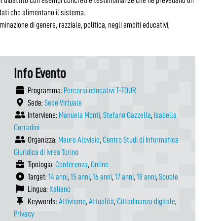
e un dibattito con esempi concreti e testimonianze che ne prevedano un
 dati che alimentano il sistema.
iminazione di genere, razziale, politica, negli ambiti educativi,
Info Evento
Programma:
Percorsi educativi T-TOUR
Sede:
Sede Virtuale
Interviene:
Manuela Monti
,
Stefano Gazzella
,
Isabella
Corradini
Organizza:
Mauro Alovisio
,
Centro Studi di Informatica
Giuridica di Ivrea Torino
Tipologia:
Conferenza
,
Online
Target:
14 anni
,
15 anni
,
16 anni
,
17 anni
,
18 anni
,
Scuole
Lingua:
Italiano
Keywords:
Attivismo
,
Attualità
,
Cittadinanza digitale
,
Privacy