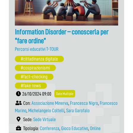
Information Disorder – conoscerla per
“fare ordine”
Percorsi educativi T-TOUR
#cittadinanza digitale
#cospirazionismi
#fact-checking
#fake news
26/10/2024 09:00
Date Multiple
Con:
Associazione Minerva
,
Francesca Nigro
,
Francesco
Marino
,
Michelangelo Coltelli
,
Sara Garofalo
Sede:
Sede Virtuale
Tipologia:
Conferenza
,
Gioco Educativo
,
Online