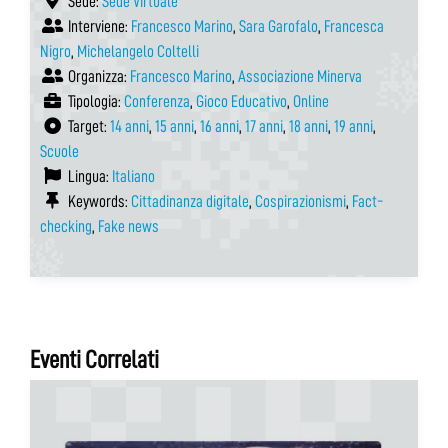
Sede:
Sede Virtuale
Interviene:
Francesco Marino
,
Sara Garofalo
,
Francesca
Nigro
,
Michelangelo Coltelli
Organizza:
Francesco Marino
,
Associazione Minerva
Tipologia:
Conferenza
,
Gioco Educativo
,
Online
Target:
14 anni
,
15 anni
,
16 anni
,
17 anni
,
18 anni
,
19 anni
,
Scuole
Lingua:
Italiano
Keywords:
Cittadinanza digitale
,
Cospirazionismi
,
Fact-
checking
,
Fake news
Eventi Correlati