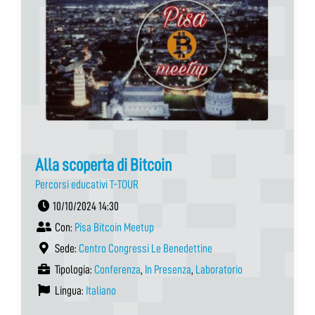
Alla scoperta di Bitcoin
Percorsi educativi T-TOUR
10/10/2024 14:30
Con:
Pisa Bitcoin Meetup
Sede:
Centro Congressi Le Benedettine
Tipologia:
Conferenza
,
In Presenza
,
Laboratorio
Lingua:
Italiano