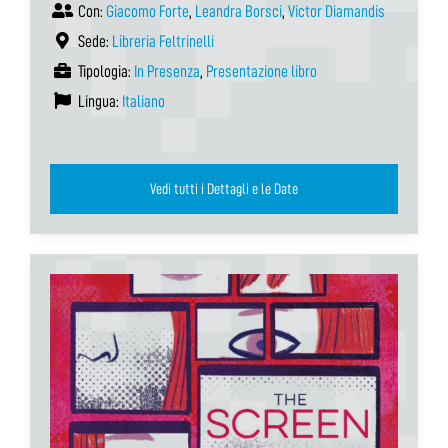
Con:
Giacomo Forte
,
Leandra Borsci
,
Victor Diamandis
Sede:
Libreria Feltrinelli
Tipologia:
In Presenza
,
Presentazione libro
Lingua:
Italiano
Vedi tutti i Dettagli e le Date