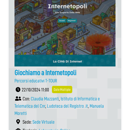
Giochiamo a Internetopoli
Percorsi educativi T-TOUR
22/10/2024 11:00
Date Multiple
Con:
Claudia Mazzanti
,
Istituto di Informatica e
Telematica del Cnr
,
Ludoteca del Registro .it
,
Manuela
Moretti
Sede:
Sede Virtuale