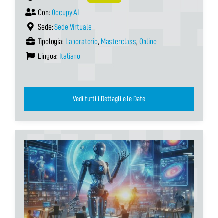
Con:
Occupy AI
Sede:
Sede Virtuale
Tipologia:
Laboratorio
,
Masterclass
,
Online
Lingua:
Italiano
Vedi tutti i Dettagli e le Date