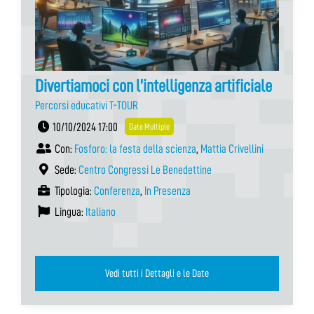
Divertiamoci con l’intelligenza artificiale
Percorsi educativi T-TOUR
10/10/2024 17:00
Date Multiple
Con:
Fosforo: la festa della scienza
,
Mattia Crivellini
Sede:
Centro Congressi Le Benedettine
Tipologia:
Conferenza
,
In Presenza
Lingua:
Italiano
Vedi tutti i Dettagli e le Date