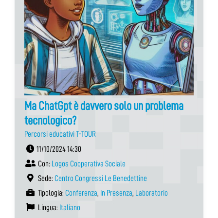
Ma ChatGpt è davvero solo un problema
tecnologico?
Percorsi educativi T-TOUR
11/10/2024 14:30
Con:
Logos Cooperativa Sociale
Sede:
Centro Congressi Le Benedettine
Tipologia:
Conferenza
,
In Presenza
,
Laboratorio
Lingua:
Italiano