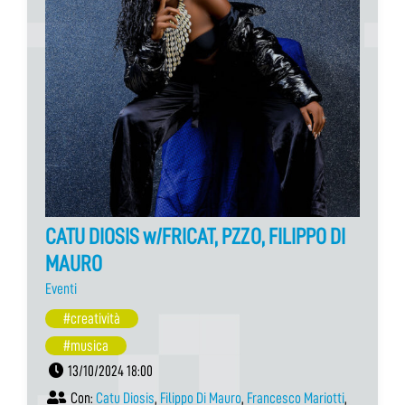
CATU DIOSIS w/FRICAT, PZZO, FILIPPO DI
MAURO
Eventi
#creatività
#musica
13/10/2024 18:00
Con:
Catu Diosis
,
Filippo Di Mauro
,
Francesco Mariotti
,