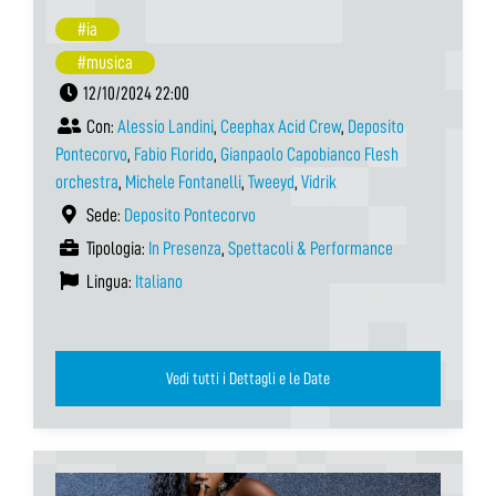
#ia
#musica
12/10/2024 22:00
Con:
Alessio Landini
,
Ceephax Acid Crew
,
Deposito
Pontecorvo
,
Fabio Florido
,
Gianpaolo Capobianco Flesh
orchestra
,
Michele Fontanelli
,
Tweeyd
,
Vidrik
Sede:
Deposito Pontecorvo
Tipologia:
In Presenza
,
Spettacoli & Performance
Lingua:
Italiano
Vedi tutti i Dettagli e le Date