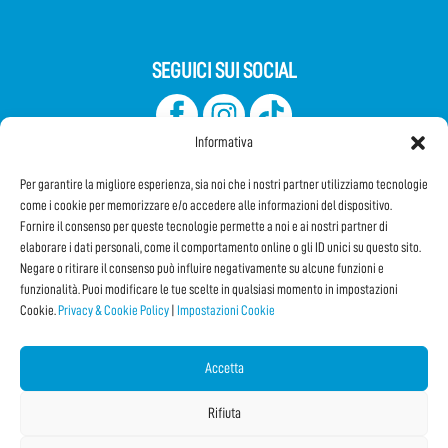
SEGUICI SUI SOCIAL
Informativa
Per garantire la migliore esperienza, sia noi che i nostri partner utilizziamo tecnologie
come i cookie per memorizzare e/o accedere alle informazioni del dispositivo.
Fornire il consenso per queste tecnologie permette a noi e ai nostri partner di
elaborare i dati personali, come il comportamento online o gli ID unici su questo sito.
Iscriviti alla Newsletter
Negare o ritirare il consenso può influire negativamente su alcune funzioni e
funzionalità. Puoi modificare le tue scelte in qualsiasi momento in impostazioni
Cookie.
Privacy & Cookie Policy
|
Impostazioni Cookie
CONDIVIDI QUESTA PAGINA!
Facebook
WhatsApp
Email
Accetta
Rifiuta