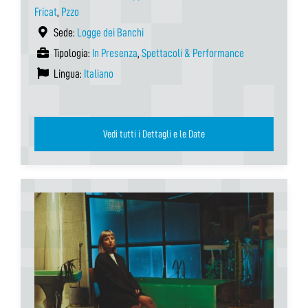
Fricat
,
Pzzo
Sede:
Logge dei Banchi
Tipologia:
In Presenza
,
Spettacoli & Performance
Lingua:
Italiano
Vedi tutti i Dettagli e le Date